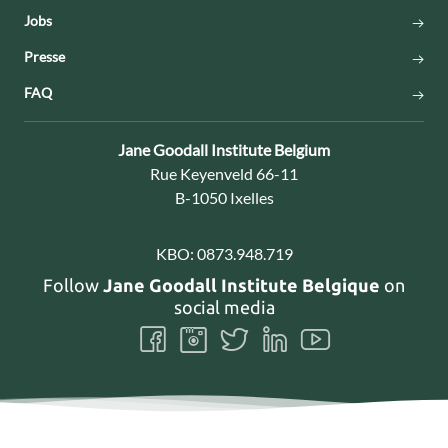
Jobs
Presse
FAQ
Contact:
Jane Goodall Institute Belgium
Adresse:
Rue Keyenveld 66-11
B-1050 Ixelles
KBO:
0873.948.719
Follow
Jane Goodall Institute Belgique
on
social media
Follow
Follow
Follow
Follow
Follow
us
us
us
us
us
on
on
on
on
on
Facebook
Instagram
Twitter
LinkedIn
Youtube