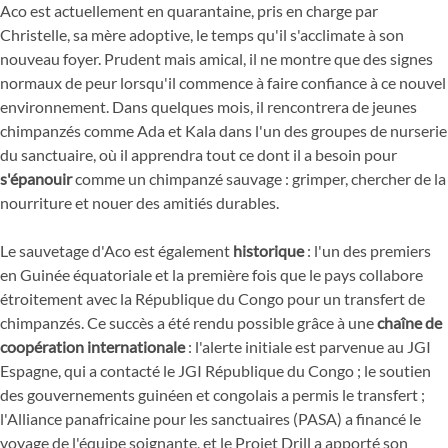
Aco est actuellement en quarantaine, pris en charge par
Christelle, sa mère adoptive, le temps qu'il s'acclimate à son
nouveau foyer. Prudent mais amical, il ne montre que des signes
normaux de peur lorsqu'il commence à faire confiance à ce nouvel
environnement. Dans quelques mois, il rencontrera de jeunes
chimpanzés comme Ada et Kala dans l'un des groupes de nurserie
du sanctuaire, où il apprendra tout ce dont il a besoin pour
s'épanouir
comme un chimpanzé sauvage : grimper, chercher de la
nourriture et nouer des amitiés durables.
Le sauvetage d'Aco est également
historique
: l'un des premiers
en Guinée équatoriale et la première fois que le pays collabore
étroitement avec la République du Congo pour un transfert de
chimpanzés. Ce succès a été rendu possible grâce à une
chaîne de
coopération internationale
: l'alerte initiale est parvenue au JGI
Espagne, qui a contacté le JGI République du Congo ; le soutien
des gouvernements guinéen et congolais a permis le transfert ;
l'Alliance panafricaine pour les sanctuaires (PASA) a financé le
voyage de l'équipe soignante, et le Projet Drill a apporté son