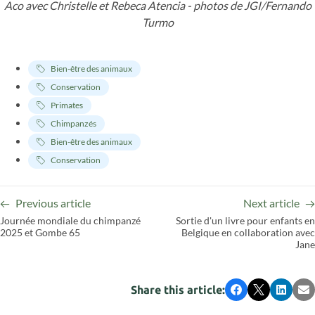
Aco avec Christelle et Rebeca Atencia - photos de JGI/Fernando
Turmo
Bien-être des animaux
Conservation
Primates
Chimpanzés
Bien-être des animaux
Conservation
Previous article
Next article
Journée mondiale du chimpanzé
Sortie d'un livre pour enfants en
2025 et Gombe 65
Belgique en collaboration avec
Jane
Share this article:
Facebook
X
LinkedI
Em