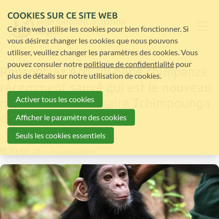
COOKIES SUR CE SITE WEB
Ce site web utilise les cookies pour bien fonctionner. Si
vous désirez changer les cookies que nous pouvons
utiliser, veuillez changer les paramètres des cookies. Vous
pouvez consuler notre
politique de confidentialité
pour
Rencontrez Aco, un bébé chimpanzé
plus de détails sur notre utilisation de cookies.
récemment sauvé qui est le nouveau
Activer tous les cookies
membre du sanctuaire Tchimpounga
du JGI !
Afficher le paramètre des cookies
Seuls les cookies essentiels
23-07-25
by
Léa Guitton