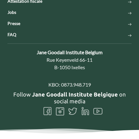
Attestation fiscale
Jobs
Presse
FAQ
Contact:
Jane Goodall Institute Belgium
Adresse:
Rue Keyenveld 66-11
B-1050 Ixelles
KBO:
0873.948.719
Follow
Jane Goodall Institute Belgique
on
social media
Follow
Follow
Follow
Follow
Follow
us
us
us
us
us
on
on
on
on
on
Facebook
Instagram
Twitter
LinkedIn
Youtube