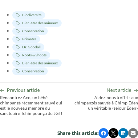
Biodiversité
Bien-être des animaux
Conservation
Primates
Dr. Goodall
Roots & Shoots
Bien-être des animaux
Conservation
Previous article
Next article
Rencontrez Aco, un bébé
Aidez-nous à offrir aux
chimpanzé récemment sauvé qui
chimpanzés sauvés à Chimp Eden
est le nouveau membre du
un véritable «séjour Eden»
sanctuaire Tchimpounga du JGI !
Share this article:
Facebook
X
LinkedI
Em