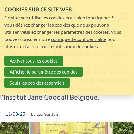
COOKIES SUR CE SITE WEB
Ce site web utilise les cookies pour bien fonctionner. Si
vous désirez changer les cookies que nous pouvons
utiliser, veuillez changer les paramètres des cookies. Vous
pouvez consuler notre
politique de confidentialité
pour
Sortie d'un livre pour enfants en
plus de détails sur notre utilisation de cookies.
Belgique en collaboration avec Jane
Activer tous les cookies
Une autrice de Deinze et une illustratrice
Afficher le paramètre des cookies
de Hasselt créent un livre pour enfants en
Seuls les cookies essentiels
collaboration avec Jane Goodall et
l'Institut Jane Goodall Belgique.
11-08-25
by
Léa Guitton