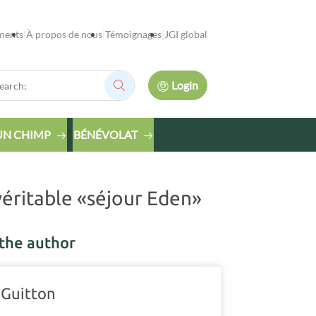
ments
À propos de nous
Témoignages
JGI global
rch:
Login
Search:
UN CHIMP
BÉNÉVOLAT
véritable «séjour Eden»
the author
 Guitton