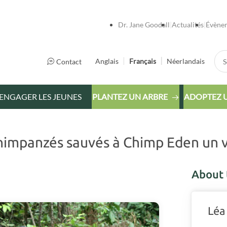
Dr. Jane Goodall
Actualités
Évène
Sea
Anglais
Français
Néerlandais
Contact
ENGAGER LES JEUNES
PLANTEZ UN ARBRE
ADOPTEZ 
chimpanzés sauvés à Chimp Eden un 
About 
Léa