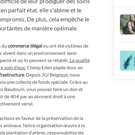
 difficile de leur prodiguer des soins
 en parfait état, elle s'abîme et le
compromis. De plus, cela empêche le
portantes de manière optimale.
s du
commerce illégal
ou ont été victimes de
ils vivent dans un environnement semi-
cté et où ils peuvent se rétablir.
La qualité
re soin d'eux.
Chimp Eden plaide donc en
frastructure
. Depuis JGI Belgique, nous
via une collecte de fonds spéciale. Grâce au
Roi Baudouin, vous pouvez faire un don et
tir de 40 € par an donnent droit à une
ctivement versé.
actions en faveur de la préservation de la
des animaux. Notre organisation œuvre à la
 de plantation d'arbres, responsabilise les