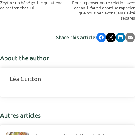
Zeytin : un bébé gorille qui attend
Pour repenser notre relation avec
de rentrer chez lui
l’océan, il faut d’abord se rappeler
que nous n’en avons jamais été
séparés
Share this article:
Facebook
X
LinkedI
Em
About the author
Léa Guitton
Autres articles