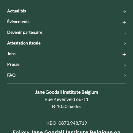
Actualités
Évènements
Devenir partenaire
Attestation fiscale
Jobs
Presse
FAQ
Contact:
Jane Goodall Institute Belgium
Adresse:
Rue Keyenveld 66-11
B-1050 Ixelles
KBO:
0873.948.719
Follow
Jane Goodall Institute Belgique
on