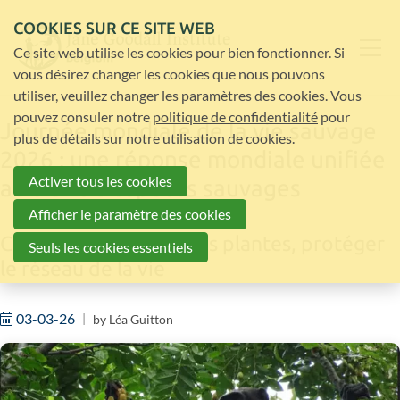
COOKIES SUR CE SITE WEB
Ce site web utilise les cookies pour bien fonctionner. Si
vous désirez changer les cookies que nous pouvons
utiliser, veuillez changer les paramètres des cookies. Vous
pouvez consuler notre
politique de confidentialité
pour
Journée mondiale de la vie sauvage
plus de détails sur notre utilisation de cookies.
2026 : une réponse mondiale unifiée
Activer tous les cookies
au trafic d'espèces sauvages
Afficher le paramètre des cookies
Célébrer le pouvoir des plantes, protéger
Seuls les cookies essentiels
le réseau de la vie
03-03-26
by
Léa Guitton