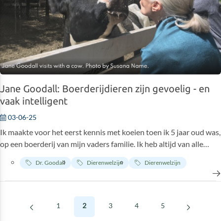
Jane Goodall: Boerderijdieren zijn gevoelig - en
vaak intelligent
03-06-25
Ik maakte voor het eerst kennis met koeien toen ik 5 jaar oud was,
op een boerderij van mijn vaders familie. Ik heb altijd van alle
dieren gehouden en ik herinner me dat ik zo opgewonden was
Dr. Goodall
Dierenwelzijn
Dierenwelzijn
toen ik de koeien en hun kalveren in een groot veld zag, de
moeders graasden terwijl hun kalveren speelden en dartelden.
1
2
3
4
5