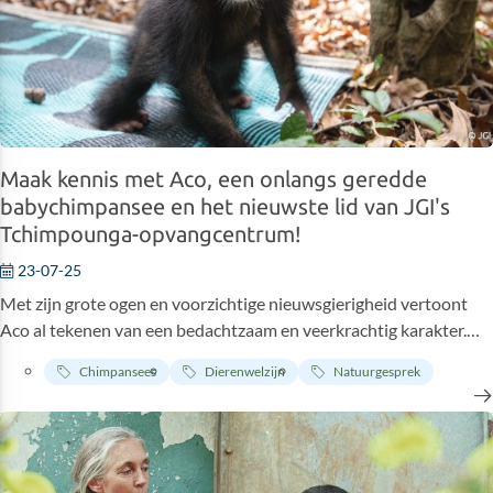
Maak kennis met Aco, een onlangs geredde
babychimpansee en het nieuwste lid van JGI's
Tchimpounga-opvangcentrum!
23-07-25
Met zijn grote ogen en voorzichtige nieuwsgierigheid vertoont
Aco al tekenen van een bedachtzaam en veerkrachtig karakter.
Geboren rond maart 2025, zette deze jonge chimpansee zijn
Chimpansees
Dierenwelzijn
Natuurgesprek
eerste stappen naar een betere toekomst in het Tchimpounga
Chimpansee Rehabilitatiecentrum, waar hij veilig en geliefd is en
net begint te wennen aan zijn nieuwe leven. 😍