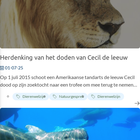
en natuurbehoud heeft opgeleverd.
Herdenking van het doden van Cecil de leeuw
01-07-25
Op 1 juli 2015 schoot een Amerikaanse tandarts de leeuw Cecil
dood op zijn zoektocht naar een trofee om mee terug te nemen
uit Afrika. Wat volgde was een golf van wereldwijde
Dierenwelzijn
Natuurgesprek
Dierenwelzijn
verontwaardiging die plaats maakte voor een stevigere discussie
over de ethiek van de trofeejacht.