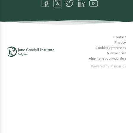
Volg
Volg
Volg
Volg
Volg
ons
ons
ons
ons
ons
Facebook
Instagram
Twitter
LinkedIn
Youtube
Contact
Privacy
Cookie Preferences
Nieuwsbrief
Algemene voorwaarden
Powered by
Procurios