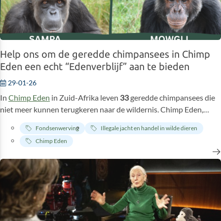
Help ons om de geredde chimpansees in Chimp
Eden een echt “Edenverblijf” aan te bieden
29-01-26
In
Chimp Eden
in Zuid-Afrika leven
33
geredde chimpansees die
niet meer kunnen terugkeren naar de wildernis. Chimp Eden,
waar ze hun leven lang zullen verblijven, is hun
laatste veilige
Fondsenwerving
Illegale jacht en handel in wilde dieren
toevluchtsoord.
Wat deze dieren nodig hebben, is een omgeving
Chimp Eden
waarin ze kunnen herstellen en op een
waardige
manier verder
leven. Chimp Eden biedt dat allemaal, maar
het goed functioneren
van het opvangcentrum vergt continu onderhoud en kosten
.
Momenteel zijn er problemen met de infrastructuur: muren van
de chimpanseeverblijven en de stafruimtes zijn verouderd, daken
lekken en de chimpanseeverblijven (waar ze slapen en schuilen)
zijn moeilijk te onderhouden. Dat maakt het steeds lastiger om