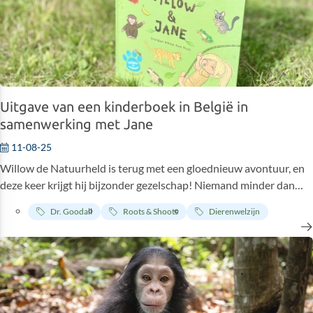
Uitgave van een kinderboek in België in
samenwerking met Jane
11-08-25
Willow de Natuurheld is terug met een gloednieuw avontuur, en
deze keer krijgt hij bijzonder gezelschap! Niemand minder dan
Jane Goodall, wereldberoemde biologe, antropologe en pionier in
Dr. Goodall
Roots & Shoots
Dierenwelzijn
het onderzoek naar chimpansees. Het boek, dat tot stand kwam
in samenwerking met het Jane Goodall Institute Belgium, neemt
kinderen vanaf 5 jaar mee naar de weelderige jungle van Tanzania.