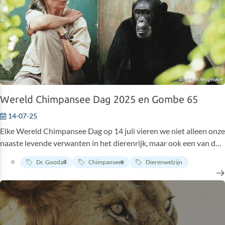
Wereld Chimpansee Dag 2025 en Gombe 65
14-07-25
Elke Wereld Chimpansee Dag op 14 juli vieren we niet alleen onze
naaste levende verwanten in het dierenrijk, maar ook een van de
belangrijkste plekken in de geschiedenis van wetenschap en
Dr. Goodall
Chimpansees
Dierenwelzijn
natuurbehoud: het Gombe Stream Research Center van het JGI
in Tanzania. Dit jaar vieren we 65 jaar onafgebroken onderzoek in
het Gombe Stream Research Center – 's werelds langstlopende
onderzoek naar wilde chimpansees, dat baanbrekende
ontdekkingen op het gebied van primatologie, chimpanseegedrag