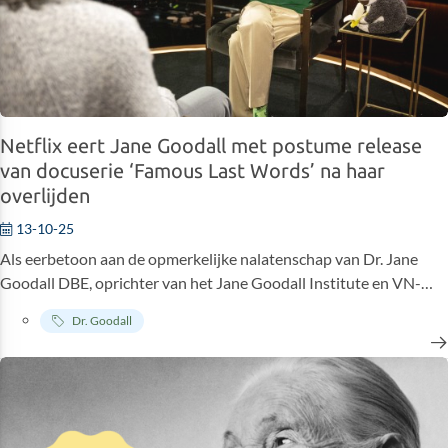
efficiënt zorg te bieden. Als de infrastructuur niet volledig in orde
is, raakt die beschadigd en dan raakt ook het welzijn van de
chimps in het gedrang. Bovendien verhindert dit het personeel
om optimaal hun belangrijke taken uit te voeren.
Netflix eert Jane Goodall met postume release
van docuserie ‘Famous Last Words’ na haar
overlijden
13-10-25
Als eerbetoon aan de opmerkelijke nalatenschap van Dr. Jane
Goodall DBE, oprichter van het Jane Goodall Institute en VN-
vredesboodschapper, brengt Netflix de eerste aflevering uit van
Dr. Goodall
de baanbrekende docuserie
Famous Last Words
. De serie toont
beschouwende interviews met enkele van 's werelds meest
invloedrijke culturele figuren, die bereid waren om te gaan zitten
en te praten over hun nalatenschap en hun laatste woorden te
geven, in de wetenschap dat deze pas na hun overlijden met de