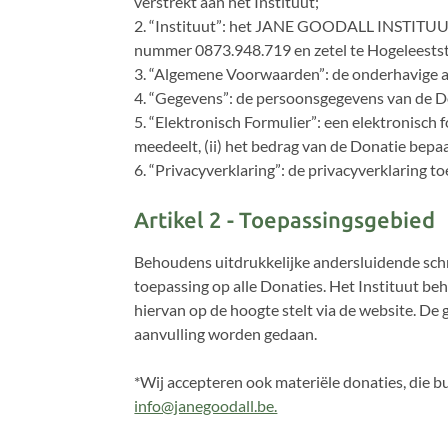
verstrekt aan het Instituut;
2. “Instituut”: het JANE GOODALL INSTITUU
nummer 0873.948.719 en zetel te Hogeleestst
3. “Algemene Voorwaarden”: de onderhavige a
4. “Gegevens”: de persoonsgegevens van de D
5. “Elektronisch Formulier”: een elektronisch 
meedeelt, (ii) het bedrag van de Donatie bepaal
6. “Privacyverklaring”: de privacyverklaring to
Artikel 2 - Toepassingsgebied
Behoudens uitdrukkelijke andersluidende sch
toepassing op alle Donaties. Het Instituut be
hiervan op de hoogte stelt via de website. De
aanvulling worden gedaan.
*Wij accepteren ook materiële donaties, die 
info@janegoodall.be.