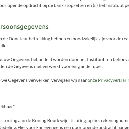
orlopende opdracht bij de bank stopzetten en (ii) het Instituut p
persoonsgegevens
p de Donateur betrekking hebben en noodzakelijk zijn voor de rea
lier.
at uw Gegevens behandeld worden door het Instituut ten behoeve 
n de Gegevens niet verwerkt voor enig ander doel.
p we Gegevens verwerken, verwijzen wij naar
onze Privacyverklari
rekbaar.*
r via storting aan de Koning Boudewijnstichting, op het rekenin
edeling. Hiervoor kan eveneens een doorlopende opdracht aangem