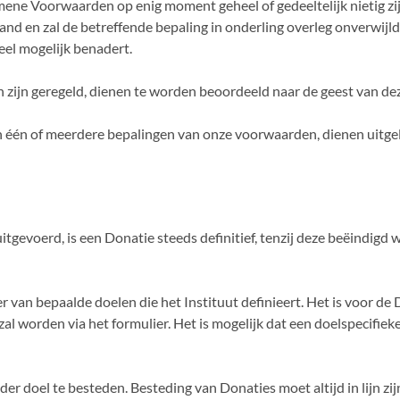
ene Voorwaarden op enig moment geheel of gedeeltelijk nietig zij
nd en zal de betreffende bepaling in onderling overleg onverwijl
eel mogelijk benadert.
n zijn geregeld, dienen te worden beoordeeld naar de geest van 
n één of meerdere bepalingen van onze voorwaarden, dienen uitge
s uitgevoerd, is een Donatie steeds definitief, tenzij deze beëindig
r van bepaalde doelen die het Instituut definieert. Het is voor d
l worden via het formulier. Het is mogelijk dat een doelspecifiek
der doel te besteden. Besteding van Donaties moet altijd in lijn zi