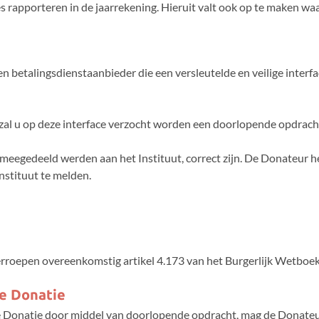
es rapporteren in de jaarrekening. Hieruit valt ook op te maken w
n betalingsdienstaanbieder die een versleutelde en veilige interfac
zal u op deze interface verzocht worden een doorlopende opdracht
eegedeeld werden aan het Instituut, correct zijn. De Donateur hee
nstituut te melden.
rroepen overeenkomstig artikel 4.173 van het Burgerlijk Wetboek
ke Donatie
ke Donatie door middel van doorlopende opdracht, mag de Donateu