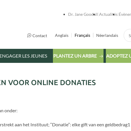
Dr. Jane Goodall
Actualités
Évène
Sea
Anglais
Français
Néerlandais
Contact
ENGAGER LES JEUNES
PLANTEZ UN ARBRE
ADOPTEZ 
 VOOR ONLINE DONATIES
an onder:
strekt aan het Instituut; “Donatie”: elke gift van een geldbedrag1