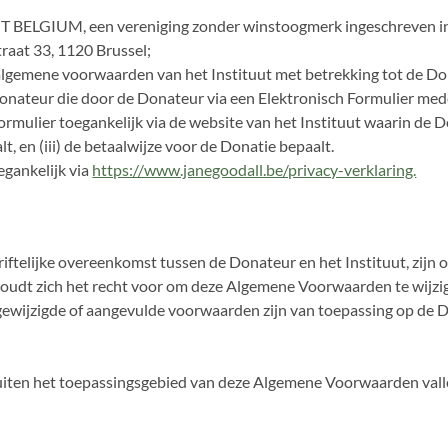
T BELGIUM, een vereniging zonder winstoogmerk ingeschreven 
raat 33, 1120 Brussel;
lgemene voorwaarden van het Instituut met betrekking tot de Do
onateur die door de Donateur via een Elektronisch Formulier me
formulier toegankelijk via de website van het Instituut waarin de 
t, en (iii) de betaalwijze voor de Donatie bepaalt.
egankelijk via
https://www.janegoodall.be/privacy-verklaring.
riftelijke overeenkomst tussen de Donateur en het Instituut, zi
houdt zich het recht voor om deze Algemene Voorwaarden te wijzige
 gewijzigde of aangevulde voorwaarden zijn van toepassing op de D
buiten het toepassingsgebied van deze Algemene Voorwaarden valle