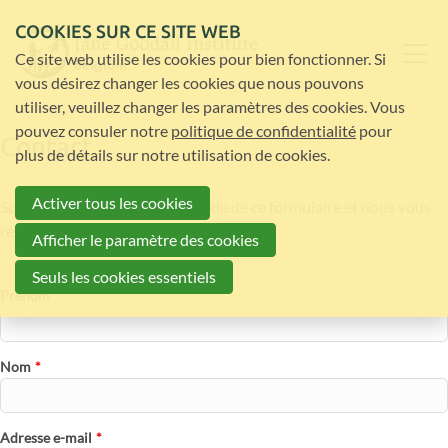
COOKIES SUR CE SITE WEB
Ce site web utilise les cookies pour bien fonctionner. Si
vous désirez changer les cookies que nous pouvons
utiliser, veuillez changer les paramètres des cookies. Vous
pouvez consuler notre
politique de confidentialité
pour
Contact
plus de détails sur notre utilisation de cookies.
Activer tous les cookies
Soumettez votre question à l'aide de ce formulaire et nous vous
répondrons dans les plus brefs délais.
Afficher le paramètre des cookies
Seuls les cookies essentiels
Prénom
*
Nom
*
Adresse e-mail
*