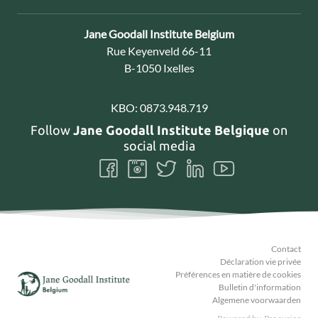
Contact:
Jane Goodall Institute Belgium
Adresse:
Rue Keyenveld 66-11
B-1050 Ixelles
KBO:
0873.948.719
Follow
Jane Goodall Institute Belgique
on
social media
Follow
Follow
Follow
Follow
Follow
us
us
us
us
us
on
on
on
on
on
Facebook
Instagram
Twitter
LinkedIn
Youtube
Contact
Déclaration vie privée
Préférences en matière de cookies
Bulletin d'information
Algemene voorwaarden