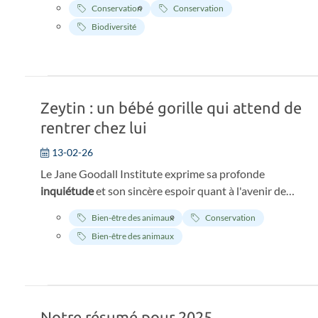
Conservation
Conservation
Biodiversité
Zeytin : un bébé gorille qui attend de
rentrer chez lui
13-02-26
Le Jane Goodall Institute exprime sa profonde
inquiétude
et son sincère espoir quant à l'avenir de
Zeytin, un bébé gorille actuellement détenu dans un
Bien-être des animaux
Conservation
zoo turc après avoir été sauvé d'un trafic illégal.
Bien-être des animaux
Notre résumé pour 2025