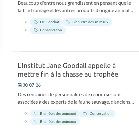
Beaucoup d'entre nous grandissent en pensant que le
lait, le fromage et les autres produits d'origine animale
font partie du quotidien. Pourtant, si l'on examine de
Dr. Goodall
Bien-être des animaux
près la façon dont ces aliments arrivent dans nos
Conservation
assiettes, on découvre une réalité bien différente des
images joyeuses véhiculées par la publicité. En
coulisses, pour les animaux, ce parcours est synonyme
de souffrances et de douleurs aussi bien contre-nature
qu'inhumaines.
L'Institut Jane Goodall appelle à
mettre fin à la chasse au trophée
30-07-26
Des centaines de personnalités de renom se sont
associées à des experts de la faune sauvage, d’anciens
présidents, des dirigeants de communautés africaines,
Bien-être des animaux
Conservation
des chefs religieux et des représentants des peuples
Bien-être des animaux
autochtones pour demander à l’ONU d’abolir la chasse
au trophée, qui coûte la vie à des dizaines de milliers
d’animaux menacés chaque année. Notre fondatrice, le