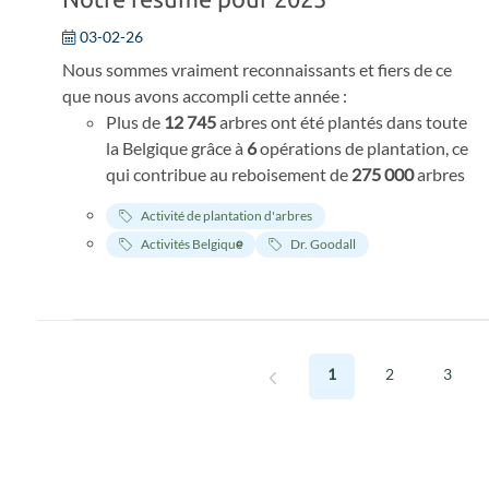
03-02-26
Nous sommes vraiment reconnaissants et fiers de ce
que nous avons accompli cette année :
Plus de
12 745
arbres ont été plantés dans toute
la Belgique grâce à
6
opérations de plantation, ce
qui contribue au reboisement de
275 000
arbres
au Burundi.
Activité de plantation d'arbres
Notre engagement en faveur de l'éducation et de
Activités Belgique
Dr. Goodall
l'autonomisation des jeunes nous a amenés à
organiser
333
ateliers avec
6 923
enfants dans
toute la Belgique, soit près du double par rapport
à l'année dernière !
Nous avons reçu plus de
2 000
€ de dons pour
1
2
3
aider les chimpanzés et soutenir notre travail
dans le sanctuaire Chimp Eden et la réserve
Dindefelo en Afrique. Nous exprimons notre
profonde gratitude à nos fidèles Chimp
Guardians qui soutiennent le centre de manière