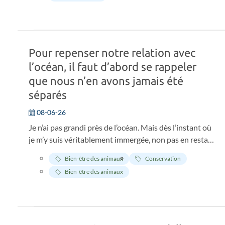
édition des Prix Animal’s Health.
Pour repenser notre relation avec
l’océan, il faut d’abord se rappeler
que nous n’en avons jamais été
séparés
08-06-26
Je n’ai pas grandi près de l’océan. Mais dès l’instant où
je m’y suis véritablement immergée, non pas en restant
au bord, ni en pataugeant, mais en y plongeant pour de
Bien-être des animaux
Conservation
bon, quelque chose a changé. Pas de façon
Bien-être des animaux
spectaculaire. Plutôt une prise de conscience. Comme
si je me souvenais de quelque chose dont j’ignorais
avoir oublié l’existence. C’est ça, l’océan. On n’a pas
l’impression de faire connaissance. On a l’impression
de se retrouver. Et depuis, j’essaie de comprendre