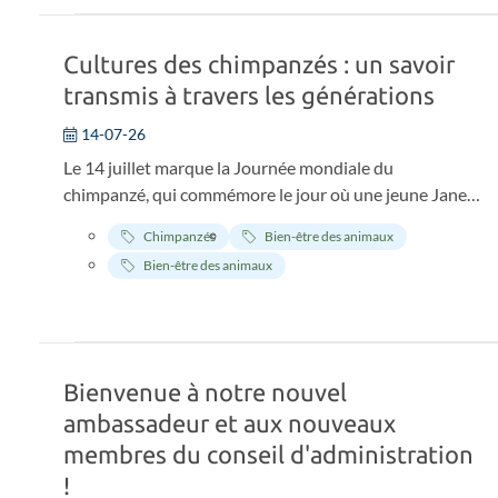
Dr Jane Goodall, a joué un rôle central dans cette
campagne.
Cultures des chimpanzés : un savoir
transmis à travers les générations
14-07-26
Le 14 juillet marque la Journée mondiale du
chimpanzé, qui commémore le jour où une jeune Jane
Goodall est arrivée pour la première fois à Gombe, en
Chimpanzés
Bien-être des animaux
Tanzanie, en 1960. Plus de 65 ans plus tard, ses
Bien-être des animaux
découvertes révolutionnaires continuent de
transformer notre compréhension des chimpanzés et
d'inspirer l'engagement continu de l'Institut Jane
Goodall pour leur protection et celle de leur habitat.
Bienvenue à notre nouvel
ambassadeur et aux nouveaux
membres du conseil d'administration
!