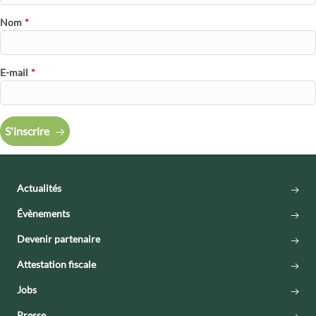
compromis. De plus, cela empêche le personnel d'accomplir ses
Nom
*
tâches importantes de manière optimale.
E-mail
*
S'inscrire
Actualités
Évènements
Devenir partenaire
Attestation fiscale
Jobs
Presse