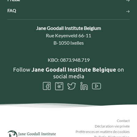
FAQ
Contact:
Jane Goodall Institute Belgium
Adresse:
Rue Keyenveld 66-11
B-1050 Ixelles
KBO:
0873.948.719
Follow
Jane Goodall Institute Belgique
on
social media
Follow
Follow
Follow
Follow
Follow
us
us
us
us
us
on
on
on
on
on
Facebook
Instagram
Twitter
LinkedIn
Youtube
Contact
Déclaration vie privée
Préférences en matière de cookies