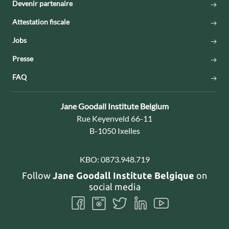
Devenir partenaire
Attestation fiscale
Jobs
Presse
FAQ
Contact:
Jane Goodall Institute Belgium
Adresse:
Rue Keyenveld 66-11
B-1050 Ixelles
KBO:
0873.948.719
Follow
Jane Goodall Institute Belgique
on
social media
Follow
Follow
Follow
Follow
Follow
us
us
us
us
us
on
on
on
on
on