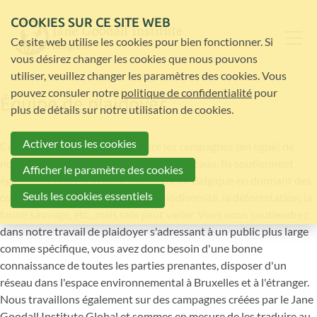
COOKIES SUR CE SITE WEB
Ce site web utilise les cookies pour bien fonctionner. Si
vous désirez changer les cookies que nous pouvons
utiliser, veuillez changer les paramètres des cookies. Vous
pouvez consuler notre
politique de confidentialité
pour
Équipe de plaidoyer
plus de détails sur notre utilisation de cookies.
Activer tous les cookies
Cette équipe nous aide à traduire les campagnes (en ligne) de
notre réseau mondial vers nos publics locaux. Ils soutiennent
Afficher le paramètre des cookies
également notre travail de plaidoyer en Belgique en donnant des
Seuls les cookies essentiels
conseils sur des sujets tels que la biodiversité, la déforestation, la
faune sauvage, etc., mais cela peut varier. Vous nous soutiendrez
dans notre travail de plaidoyer s'adressant à un public plus large
comme spécifique, vous avez donc besoin d'une bonne
connaissance de toutes les parties prenantes, disposer d'un
réseau dans l'espace environnemental à Bruxelles et à l'étranger.
Nous travaillons également sur des campagnes créées par le Jane
Goodall Institute Global et sommes en mesure de les traduire au