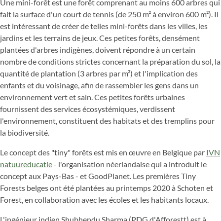
Une mini-forêt est une forêt comprenant au moins 600 arbres qui
fait la surface d'un court de tennis (de 250 m² à environ 600 m²). Il
est intéressant de créer de telles mini-forêts dans les villes, les
jardins et les terrains de jeux. Ces petites forêts, densément
plantées d'arbres indigènes, doivent répondre à un certain
nombre de conditions strictes concernant la préparation du sol, la
quantité de plantation (3 arbres par m²) et l'implication des
enfants et du voisinage, afin de rassembler les gens dans un
environnement vert et sain. Ces petites forêts urbaines
fournissent des services écosystémiques, verdissent
l'environnement, constituent des habitats et des tremplins pour
la biodiversité.
Le concept des "tiny" forêts est mis en œuvre en Belgique par
IVN
natuureducatie
- l'organisation néerlandaise qui a introduit le
concept aux Pays-Bas - et GoodPlanet. Les premières Tiny
Forests belges ont été plantées au printemps 2020 à Schoten et
Forest, en collaboration avec les écoles et les habitants locaux.
L'ingénieur indien Shubhendu Sharma (PDG d'Afforestt) est à