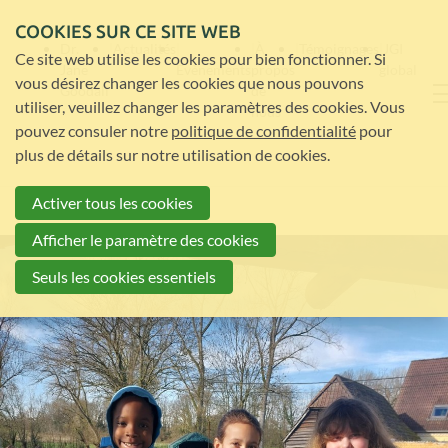
COOKIES SUR CE SITE WEB
Dr.
Actualités
À
Témoignages
JGI
Ce site web utilise les cookies pour bien fonctionner. Si
Jane
Évènements
propos
global
vous désirez changer les cookies que nous pouvons
Goodall
de
utiliser, veuillez changer les paramètres des cookies. Vous
nous
pouvez consuler notre
politique de confidentialité
pour
plus de détails sur notre utilisation de cookies.
Activer tous les cookies
Afficher le paramètre des cookies
Seuls les cookies essentiels