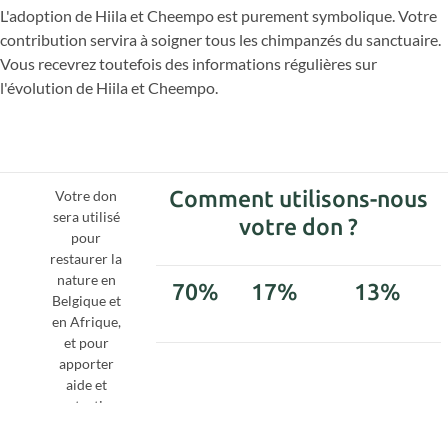
L'adoption de
Hiila
et Cheempo est purement symbolique. Votre
contribution servira à soigner tous les chimpanzés du sanctuaire.
Vous recevrez toutefois des informations régulières sur
l'évolution de
Hiila
et Cheempo.
Comment utilisons-nous
Votre don
sera utilisé
votre don ?
pour
restaurer la
nature en
70%
17%
13%
Belgique et
en Afrique,
et pour
apporter
Projets
Roots
Administration
aide et
&
protection
Shoots
aux
chimpanzés.