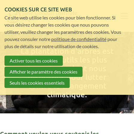
COOKIES SUR CE SITE WEB
Ce site web utilise les cookies pour bien fonctionner. Si
vous désirez changer les cookies que nous pouvons
utiliser, veuillez changer les paramètres des cookies. Vous
pouvez consuler notre
politique de confidentialité
pour
plus de détails sur notre utilisation de cookies.
La plantation d'arbres est
l'un des outils les plus
Activer tous les cookies
importants dont nous
Afficher le paramètre des cookies
disposons pour lutter
Seuls les cookies essentiels
contre le changement
climatique.
Comment voulez-vous soutenir les