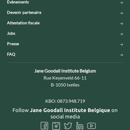
Évènements
Devenir partenaire
Attestation fiscale
Jobs
Presse
FAQ
Contact:
Jane Goodall Institute Belgium
Adresse:
Rue Keyenveld 66-11
B-1050 Ixelles
KBO:
0873.948.719
Follow
Jane Goodall Institute Belgique
on
social media
Follow
Follow
Follow
Follow
Follow
us
us
us
us
us