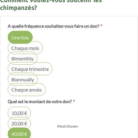
chimpanzés?
A quelle fréquence souhaitez-vous faire un don?
*
Une fois
Chaque mois
Bimonthly
Chaque trimestre
Biannually
Chaque année
Quel est le montant de votre don?
*
10,00 €
20,00 €
Most chosen
40,00 €