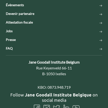
Évènements
Devenir partenaire
Attestation fiscale
Jobs
Presse
FAQ
Contact:
Jane Goodall Institute Belgium
Adresse:
Rue Keyenveld 66-11
B-1050 Ixelles
KBO:
0873.948.719
Follow
Jane Goodall Institute Belgique
on
social media
Follow
Follow
Follow
Follow
Follow