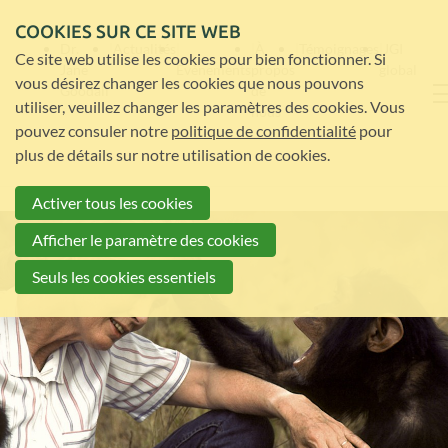
COOKIES SUR CE SITE WEB
Dr.
Actualités
À
Témoignages
JGI
Ce site web utilise les cookies pour bien fonctionner. Si
Jane
Évènements
propos
global
vous désirez changer les cookies que nous pouvons
Goodall
de
utiliser, veuillez changer les paramètres des cookies. Vous
nous
pouvez consuler notre
politique de confidentialité
pour
plus de détails sur notre utilisation de cookies.
Activer tous les cookies
Afficher le paramètre des cookies
Seuls les cookies essentiels