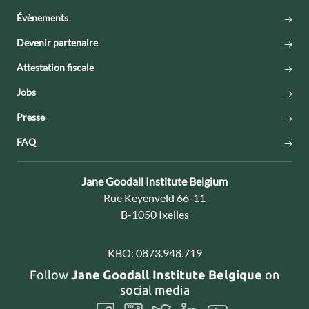
Évènements
Devenir partenaire
Attestation fiscale
Jobs
Presse
FAQ
Contact:
Jane Goodall Institute Belgium
Adresse:
Rue Keyenveld 66-11
B-1050 Ixelles
KBO:
0873.948.719
Follow
Jane Goodall Institute Belgique
on
social media
Follow
Follow
Follow
Follow
Follow