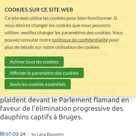
COOKIES SUR CE SITE WEB
Ce site web utilise les cookies pour bien fonctionner. Si
vous désirez changer les cookies que nous pouvons
utiliser, veuillez changer les paramètres des cookies. Vous
pouvez consuler notre
politique de confidentialité
pour
Aucun delphinarium, y compris celui
plus de détails sur notre utilisation de cookies.
de Bruges, n'est en mesure de
Activer tous les cookies
répondre à ces exigences
Afficher le paramètre des cookies
Jane Goodall, scientifique de renommée
Seuls les cookies essentiels
mondiale et légende vivante, et GAIA
plaident devant le Parlement flamand en
faveur de l'élimination progressive des
dauphins captifs à Bruges.
07-03-24
by
Lana Bauwens