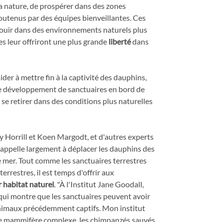
 la nature, de prospérer dans des zones
soutenus par des équipes bienveillantes. Ces
ouir dans des environnements naturels plus
es leur offriront une plus grande
liberté
dans
ider à mettre fin à la captivité des dauphins,
le développement de sanctuaires en bord de
e retirer dans des conditions plus naturelles
y Horrill et Koen Margodt, et d'autres experts
 appelle largement à déplacer les dauphins des
 mer. Tout comme les sanctuaires terrestres
errestres, il est temps d'offrir aux
r habitat naturel
. "À l'Institut Jane Goodall,
ui montre que les sanctuaires peuvent avoir
animaux précédemment captifs. Mon institut
re mammifère complexe, les chimpanzés sauvés