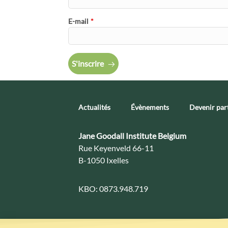
E-mail
*
S'inscrire
Actualités
Évènements
Devenir par
Contact:
Jane Goodall Institute Belgium
Adresse:
Rue Keyenveld 66-11
B-1050 Ixelles
KBO:
0873.948.719