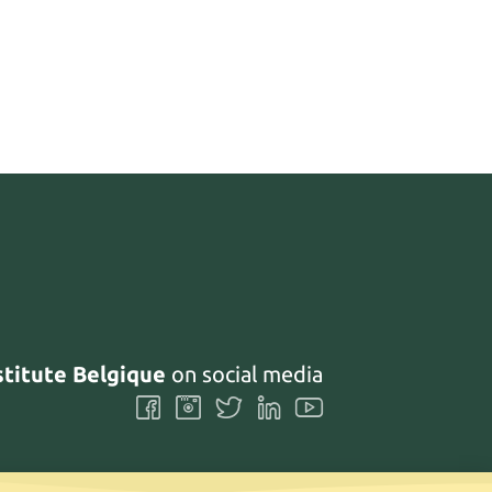
stitute Belgique
on social media
Follow
Follow
Follow
Follow
Follow
us
us
us
us
us
on
on
on
on
on
Facebook
Instagram
Twitter
LinkedIn
Youtube