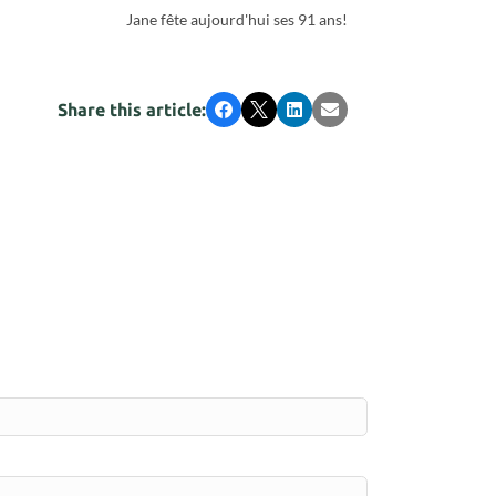
Jane fête aujourd'hui ses 91 ans!
Share this article:
Facebook
X
LinkedIn
Email