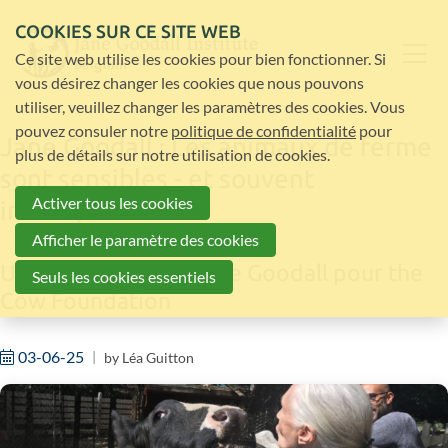
COOKIES SUR CE SITE WEB
Ce site web utilise les cookies pour bien fonctionner. Si
vous désirez changer les cookies que nous pouvons
utiliser, veuillez changer les paramètres des cookies. Vous
pouvez consuler notre
politique de confidentialité
pour
Jane Goodall : Les animaux de ferme
plus de détails sur notre utilisation de cookies.
sont sensibles - et souvent
Activer tous les cookies
intelligents
Afficher le paramètre des cookies
Un message du Dr Jane Goodall pour the
Seuls les cookies essentiels
Cow Foundation
03-06-25
by
Léa Guitton