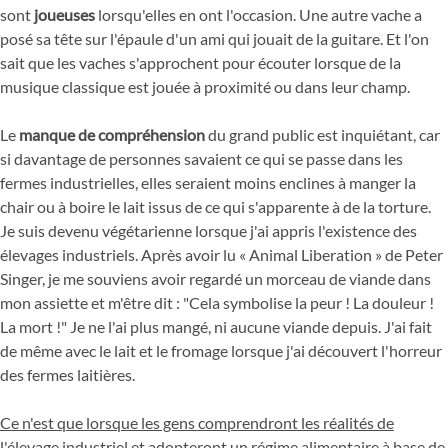
sont
joueuses
lorsqu'elles en ont l'occasion. Une autre vache a
posé sa tête sur l'épaule d'un ami qui jouait de la guitare. Et l'on
sait que les vaches s'approchent pour écouter lorsque de la
musique classique est jouée à proximité ou dans leur champ.
Le
manque de compréhension
du grand public est inquiétant, car
si davantage de personnes savaient ce qui se passe dans les
fermes industrielles, elles seraient moins enclines à manger la
chair ou à boire le lait issus de ce qui s'apparente à de la torture.
Je suis devenu végétarienne lorsque j'ai appris l'existence des
élevages industriels. Après avoir lu « Animal Liberation » de Peter
Singer, je me souviens avoir regardé un morceau de viande dans
mon assiette et m'être dit : "Cela symbolise la peur ! La douleur !
La mort !" Je ne l'ai plus mangé, ni aucune viande depuis. J'ai fait
de même avec le lait et le fromage lorsque j'ai découvert l'horreur
des fermes laitières.
Ce n'est que lorsque les gens comprendront les réalités de
l'élevage industriel et adopteront un régime alimentaire à base de