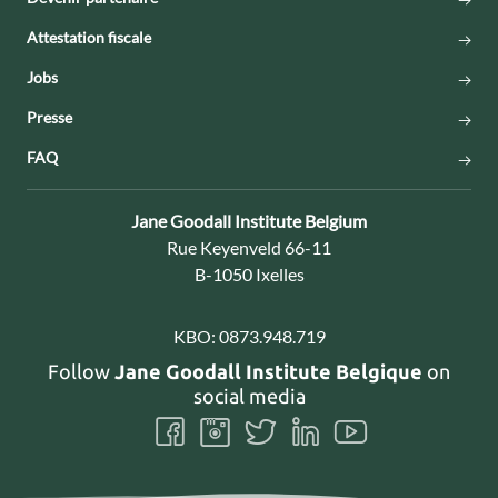
Attestation fiscale
Jobs
Presse
FAQ
Contact:
Jane Goodall Institute Belgium
Adresse:
Rue Keyenveld 66-11
B-1050 Ixelles
KBO:
0873.948.719
Follow
Jane Goodall Institute Belgique
on
social media
Follow
Follow
Follow
Follow
Follow
us
us
us
us
us
on
on
on
on
on