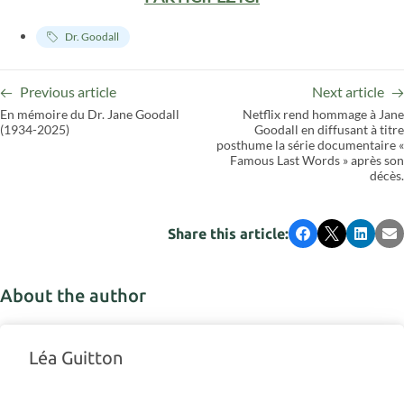
Dr. Goodall
Previous article
Next article
En mémoire du Dr. Jane Goodall
Netflix rend hommage à Jane
(1934-2025)
Goodall en diffusant à titre
posthume la série documentaire «
Famous Last Words » après son
décès.
Share this article:
Facebook
X
LinkedI
Em
About the author
Léa Guitton