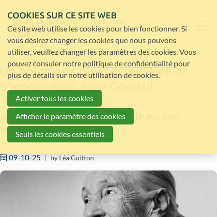
COOKIES SUR CE SITE WEB
Ce site web utilise les cookies pour bien fonctionner. Si
vous désirez changer les cookies que nous pouvons
utiliser, veuillez changer les paramètres des cookies. Vous
pouvez consuler notre
politique de confidentialité
pour
Un hommage plein de lumière et
plus de détails sur notre utilisation de cookies.
d'amour pour Jane Goodall
Activer tous les cookies
Allumez une bougie virtuelle en son
Afficher le paramètre des cookies
honneur
Seuls les cookies essentiels
09-10-25
by
Léa Guitton