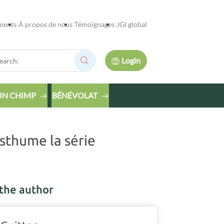
ments
À propos de nous
Témoignages
JGI global
rch:
Login
Search:
UN CHIMP
BÉNÉVOLAT
sthume la série
the author