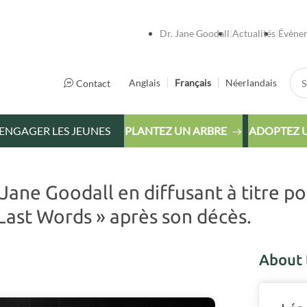
Dr. Jane Goodall
Actualités
Évène
Sea
Anglais
Français
Néerlandais
Contact
ENGAGER LES JEUNES
PLANTEZ UN ARBRE
ADOPTEZ 
ane Goodall en diffusant à titre po
ast Words » après son décès.
About 