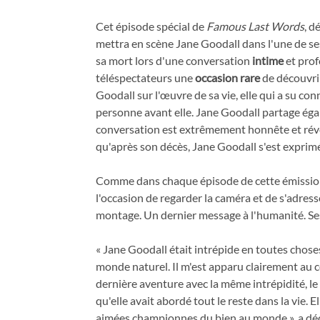
Cet épisode spécial de
Famous Last Words
, d
mettra en scène Jane Goodall dans l'une de se
sa mort lors d'une conversation
intime
et prof
téléspectateurs une
occasion rare
de découvrir
Goodall sur l'œuvre de sa vie, elle qui a su 
personne avant elle. Jane Goodall partage ég
conversation est extrêmement honnête et révéla
qu'après son décès, Jane Goodall s'est expri
Comme dans chaque épisode de cette émission u
l'occasion de regarder la caméra et de s'adres
montage. Un dernier message à l'humanité. Ses
« Jane Goodall était intrépide en toutes chose
monde naturel. Il m'est apparu clairement au c
dernière aventure avec la même intrépidité, l
qu'elle avait abordé tout le reste dans la vie. E
aimées championnes du bien au monde », a déc