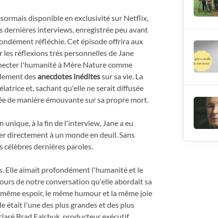
ésormais disponible en exclusivité sur Netflix,
s dernières interviews, enregistrée peu avant
ondément réfléchie. Cet épisode offrira aux
 les réflexions très personnelles de Jane
connecter l'humanité à Mère Nature comme
alement des
anecdotes inédites
sur sa vie. La
trice et, sachant qu'elle ne serait diffusée
mée de manière émouvante sur sa propre mort.
nique, à la fin de l'interview, Jane a eu
ser directement à un monde en deuil. Sans
 célèbres dernières paroles.
s. Elle aimait profondément l'humanité et le
ours de notre conversation qu'elle abordait sa
e même espoir, le même humour et la même joie
lle était l'une des plus grandes et des plus
laré Brad Falchuk, producteur exécutif.