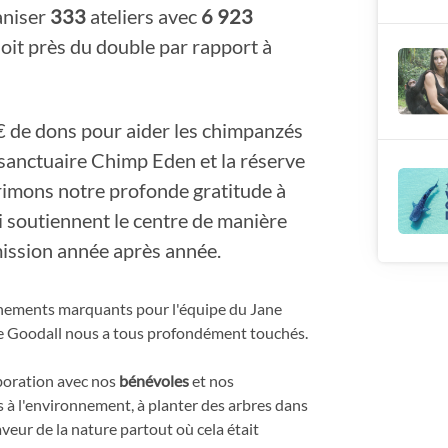
aniser
333
ateliers avec
6 923
soit près du double par rapport à
 de dons pour aider les chimpanzés
e sanctuaire Chimp Eden et la réserve
rimons notre profonde gratitude à
 soutiennent le centre de manière
 mission année après année.
nements marquants pour l'équipe du Jane
e Goodall nous a tous profondément touchés.
aboration avec nos
bénévoles
et nos
nes à l'environnement, à planter des arbres dans
aveur de la nature partout où cela était