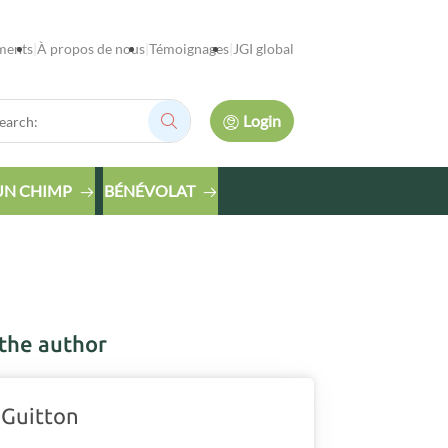
ments
À propos de nous
Témoignages
JGI global
rch:
Login
Search:
UN CHIMP
BÉNÉVOLAT
the author
 Guitton