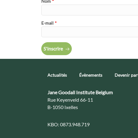
Nom
*
E-mail
*
S'inscrire
Actualités
Évènements
Devenir par
Contact:
Jane Goodall Institute Belgium
Adresse:
Rue Keyenveld 66-11
B-1050 Ixelles
KBO:
0873.948.719