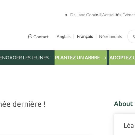
Dr. Jane Goodall
Actualités
Évène
Sea
Anglais
Français
Néerlandais
Contact
ENGAGER LES JEUNES
PLANTEZ UN ARBRE
ADOPTEZ 
née dernière !
About 
Léa