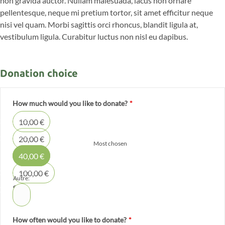
non gravida auctor. Nullam malesuada, lacus non ornare
pellentesque, neque mi pretium tortor, sit amet efficitur neque
nisi vel quam. Morbi sagittis orci rhoncus, blandit ligula at,
vestibulum ligula. Curabitur luctus non nisl eu dapibus.
Donation choice
How much would you like to donate?
*
10,00 €
20,00 €
Most chosen
40,00 €
100,00 €
Autre:
€
How often would you like to donate?
*