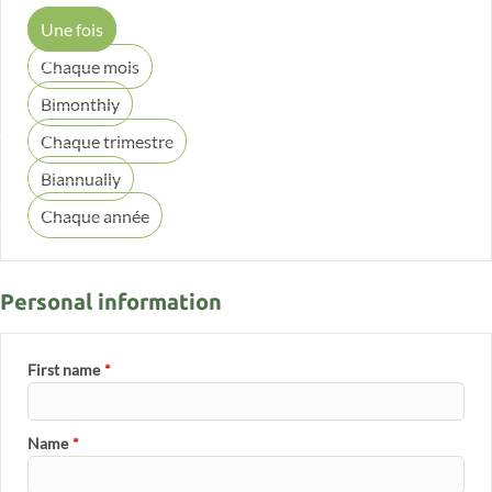
Une fois
Chaque mois
Bimonthly
Chaque trimestre
Biannually
Chaque année
Personal information
First name
*
Name
*