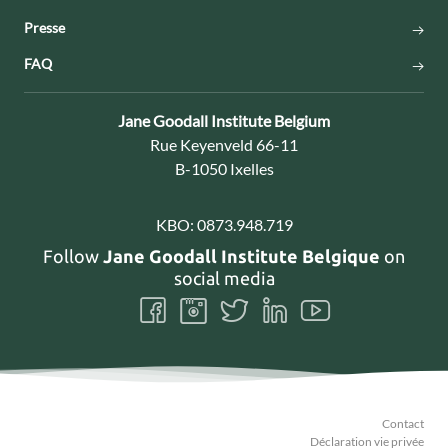
Presse
FAQ
Contact:
Jane Goodall Institute Belgium
Adresse:
Rue Keyenveld 66-11
B-1050 Ixelles
KBO:
0873.948.719
Follow
Jane Goodall Institute Belgique
on
social media
Follow
Follow
Follow
Follow
Follow
us
us
us
us
us
on
on
on
on
on
Facebook
Instagram
Twitter
LinkedIn
Youtube
Contact
Déclaration vie privée