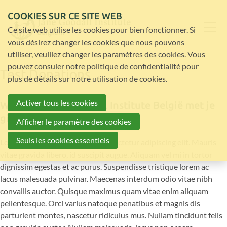
COOKIES SUR CE SITE WEB
Ce site web utilise les cookies pour bien fonctionner. Si
vous désirez changer les cookies que nous pouvons
utiliser, veuillez changer les paramètres des cookies. Vous
pouvez consuler notre
politique de confidentialité
pour
Test Donations
plus de détails sur notre utilisation de cookies.
Activer tous les cookies
Wat doet Jane Goodall Institute België met je
gift?
Afficher le paramètre des cookies
Seuls les cookies essentiels
Lorem ipsum dolor sit amet, consectetur adipiscing elit. Mauris
vitae gravida libero, id suscipit augue. Aliquam vel mi in tortor
dignissim egestas et ac purus. Suspendisse tristique lorem ac
lacus malesuada pulvinar. Maecenas interdum odio vitae nibh
convallis auctor. Quisque maximus quam vitae enim aliquam
pellentesque. Orci varius natoque penatibus et magnis dis
parturient montes, nascetur ridiculus mus. Nullam tincidunt felis