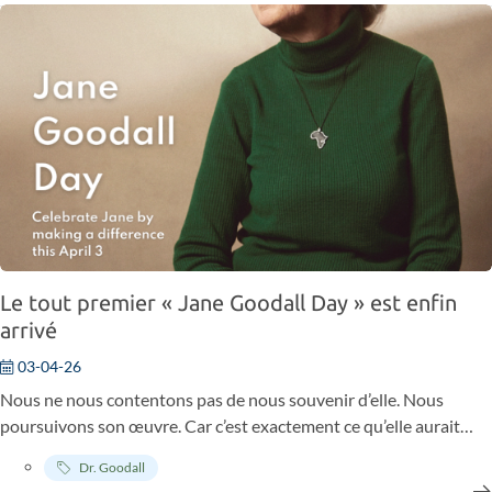
conscience. Comme si je me souvenais de quelque chose dont
j’ignorais avoir oublié l’existence. C’est ça, l’océan. On n’a pas
l’impression de faire connaissance. On a l’impression de se
retrouver. Et depuis, j’essaie de comprendre pourquoi.
Le tout premier « Jane Goodall Day » est enfin
arrivé
03-04-26
Nous ne nous contentons pas de nous souvenir d’elle. Nous
poursuivons son œuvre. Car c’est exactement ce qu’elle aurait
souhaité.
Dr. Goodall