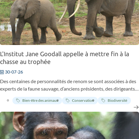
L'Institut Jane Goodall appelle à mettre fin à la
chasse au trophée
30-07-26
Des centaines de personnalités de renom se sont associées à des
experts de la faune sauvage, d’anciens présidents, des dirigeants
de communautés africaines, des chefs religieux et des
Bien-être des animaux
Conservation
Biodiversité
représentants des peuples autochtones pour demander à l’ONU
d’abolir la chasse au trophée, qui coûte la vie à des dizaines de
milliers d’animaux menacés chaque année. Notre fondatrice, le Dr
Jane Goodall, a joué un rôle central dans cette campagne.