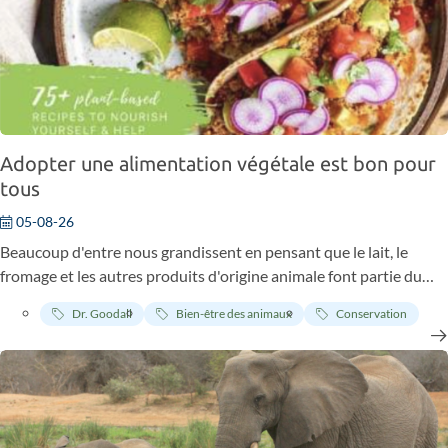
Adopter une alimentation végétale est bon pour
tous
05-08-26
Beaucoup d'entre nous grandissent en pensant que le lait, le
fromage et les autres produits d'origine animale font partie du
quotidien. Pourtant, si l'on examine de près la façon dont ces
Dr. Goodall
Bien-être des animaux
Conservation
aliments arrivent dans nos assiettes, on découvre une réalité bien
différente des images joyeuses véhiculées par la publicité. En
coulisses, pour les animaux, ce parcours est synonyme de
souffrances et de douleurs aussi bien contre-nature
qu'inhumaines.