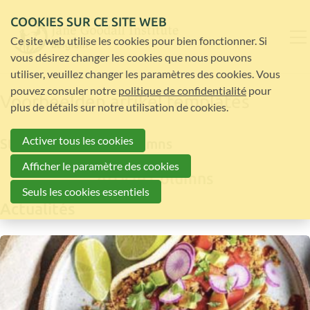
COOKIES SUR CE SITE WEB
Ce site web utilise les cookies pour bien fonctionner. Si
vous désirez changer les cookies que nous pouvons
utiliser, veuillez changer les paramètres des cookies. Vous
pouvez consuler notre
politique de confidentialité
pour
Voorbeelden artikel templates
plus de détails sur notre utilisation de cookies.
Activer tous les cookies
Standard - Article Columns
Afficher le paramètre des cookies
Article Columns
Seuls les cookies essentiels
Actualités