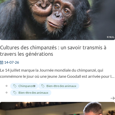
Cultures des chimpanzés : un savoir transmis à
travers les générations
14-07-26
Le 14 juillet marque la Journée mondiale du chimpanzé, qui
commémore le jour où une jeune Jane Goodall est arrivée pour la
première fois à Gombe, en Tanzanie, en 1960. Plus de 65 ans plus
Chimpanzés
Bien-être des animaux
tard, ses découvertes révolutionnaires continuent de transformer
Bien-être des animaux
notre compréhension des chimpanzés et d'inspirer l'engagement
continu de l'Institut Jane Goodall pour leur protection et celle de
leur habitat.