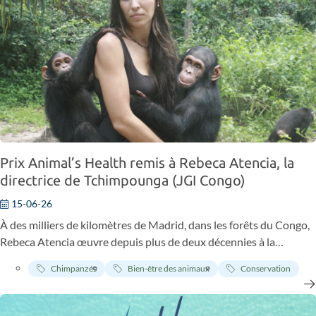
Prix Animal’s Health remis à Rebeca Atencia, la
directrice de Tchimpounga (JGI Congo)
15-06-26
À des milliers de kilomètres de Madrid, dans les forêts du Congo,
Rebeca Atencia œuvre depuis plus de deux décennies à la
protection des chimpanzés et des écosystèmes dont ils
Chimpanzés
Bien-être des animaux
Conservation
dépendent. Ce travail de terrain a été récompensé ce lundi 15 juin
lors de la cinquième édition des Prix Animal’s Health.