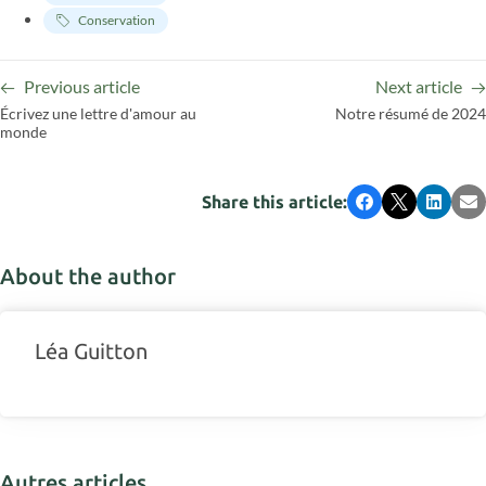
Conservation
Previous article
Next article
Écrivez une lettre d'amour au
Notre résumé de 2024
monde
Share this article:
Facebook
X
LinkedI
Em
About the author
Léa Guitton
Autres articles