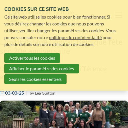
COOKIES SUR CE SITE WEB
Ce site web utilise les cookies pour bien fonctionner. Si
vous désirez changer les cookies que nous pouvons
utiliser, veuillez changer les paramètres des cookies. Vous
pouvez consuler notre
politique de confidentialité
pour
L'Institut Jane Goodall Belgique fête
plus de détails sur notre utilisation de cookies.
son 20e anniversaire
Activer tous les cookies
Deux décennies à faire la différence
Afficher le paramètre des cookies
ensemble !
Seuls les cookies essentiels
03-03-25
by
Léa Guitton