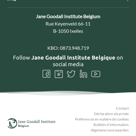
Contact:
Jane Goodall Institute Belgium
Adresse:
Rue Keyenveld 66-11
B-1050 Ixelles
KBO:
0873.948.719
Follow
Jane Goodall Institute Belgique
on
social media
Follow
Follow
Follow
Follow
Follow
us
us
us
us
us
on
on
on
on
on
Facebook
Instagram
Twitter
LinkedIn
Youtube
Contact
Déclaration vie privée
Préférences en matière de cookies
Bulletin d'information
Algemene voorwaarden