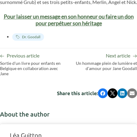
surnommé Grub) et ses trois petits-enfants, Merlin, Angel et Nick.
Pour laisser un message en son honneur ou faire un don
pour perpétuer son héritage
Dr. Goodall
Previous article
Next article
Sortie d'un livre pour enfants en
Un hommage plein de lumière et
Belgique en collaboration avec
d'amour pour Jane Goodall
Jane
Share this article:
Facebook
X
LinkedI
Em
About the author
Léa Guitton