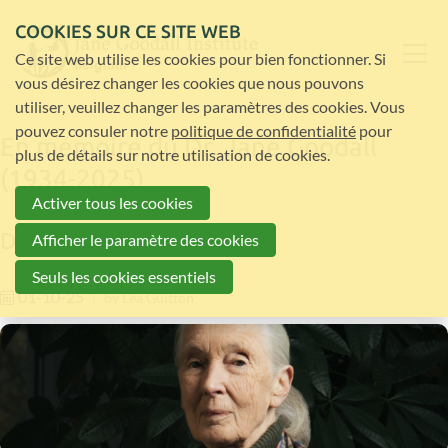
COOKIES SUR CE SITE WEB
Ce site web utilise les cookies pour bien fonctionner. Si
vous désirez changer les cookies que nous pouvons
utiliser, veuillez changer les paramètres des cookies. Vous
pouvez consuler notre
politique de confidentialité
pour
En mémoire du Dr. Jane Goodall
plus de détails sur notre utilisation de cookies.
(1934-2025)
Activer tous les cookies
Dr. Jane Goodall, DBE
Afficher le paramètre des cookies
Seuls les cookies essentiels
01-10-25
by
Léa Guitton