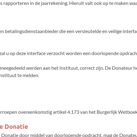
es rapporteren in de jaarrekening. Hieruit valt ook op te maken w
n betalingsdienstaanbieder die een versleutelde en veilige interfac
zal u op deze interface verzocht worden een doorlopende opdracht
eegedeeld werden aan het Instituut, correct zijn. De Donateur hee
nstituut te melden.
rroepen overeenkomstig artikel 4.173 van het Burgerlijk Wetboek
ke Donatie
ke Donatie door middel van doorlopende opdracht, mag de Donateu