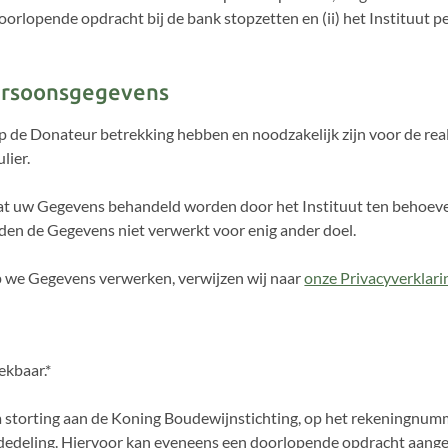
orlopende opdracht bij de bank stopzetten en (ii) het Instituut p
persoonsgegevens
p de Donateur betrekking hebben en noodzakelijk zijn voor de rea
lier.
at uw Gegevens behandeld worden door het Instituut ten behoeve 
n de Gegevens niet verwerkt voor enig ander doel.
p we Gegevens verwerken, verwijzen wij naar
onze Privacyverklari
rekbaar.*
r via storting aan de Koning Boudewijnstichting, op het rekenin
edeling. Hiervoor kan eveneens een doorlopende opdracht aangem