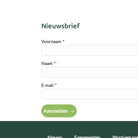
Nieuwsbrief
Voornaam
*
Naam
*
E-mail
*
Aanmelden
Nieuws
Evenementen
Word een par