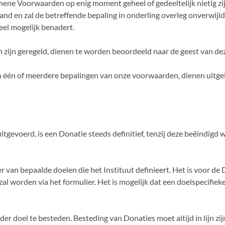
ene Voorwaarden op enig moment geheel of gedeeltelijk nietig zij
nd en zal de betreffende bepaling in onderling overleg onverwijl
eel mogelijk benadert.
n zijn geregeld, dienen te worden beoordeeld naar de geest van 
n één of meerdere bepalingen van onze voorwaarden, dienen uitge
s uitgevoerd, is een Donatie steeds definitief, tenzij deze beëindig
r van bepaalde doelen die het Instituut definieert. Het is voor d
l worden via het formulier. Het is mogelijk dat een doelspecifiek
der doel te besteden. Besteding van Donaties moet altijd in lijn zi