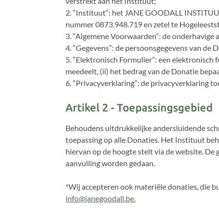
verstrekt aan het Instituut;
2. “Instituut”: het JANE GOODALL INSTITUU
nummer 0873.948.719 en zetel te Hogeleestst
3. “Algemene Voorwaarden”: de onderhavige a
4. “Gegevens”: de persoonsgegevens van de D
5. “Elektronisch Formulier”: een elektronisch 
meedeelt, (ii) het bedrag van de Donatie bepaal
6. “Privacyverklaring”: de privacyverklaring to
Artikel 2 - Toepassingsgebied
Behoudens uitdrukkelijke andersluidende sch
toepassing op alle Donaties. Het Instituut be
hiervan op de hoogte stelt via de website. De
aanvulling worden gedaan.
*Wij accepteren ook materiële donaties, die 
info@janegoodall.be.