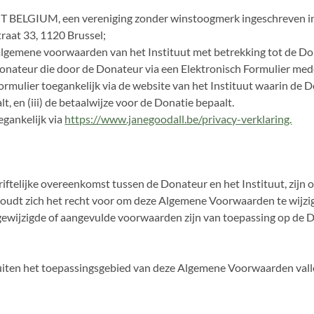
T BELGIUM, een vereniging zonder winstoogmerk ingeschreven 
raat 33, 1120 Brussel;
lgemene voorwaarden van het Instituut met betrekking tot de Do
onateur die door de Donateur via een Elektronisch Formulier me
formulier toegankelijk via de website van het Instituut waarin de 
t, en (iii) de betaalwijze voor de Donatie bepaalt.
egankelijk via
https://www.janegoodall.be/privacy-verklaring.
riftelijke overeenkomst tussen de Donateur en het Instituut, zi
houdt zich het recht voor om deze Algemene Voorwaarden te wijzige
 gewijzigde of aangevulde voorwaarden zijn van toepassing op de D
buiten het toepassingsgebied van deze Algemene Voorwaarden valle