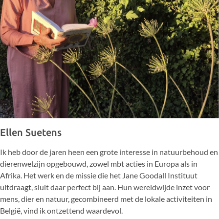
Ellen Suetens
Ik heb door de jaren heen een grote interesse in natuurbehoud en
dierenwelzijn opgebouwd, zowel mbt acties in Europa als in
Afrika. Het werk en de missie die het Jane Goodall Instituut
uitdraagt, sluit daar perfect bij aan. Hun wereldwijde inzet voor
mens, dier en natuur, gecombineerd met de lokale activiteiten in
België, vind ik ontzettend waardevol.