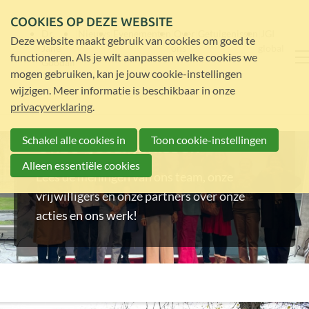
COOKIES OP DEZE WEBSITE
Dr.
Nieuws
Evenementen
Over
Getuigenissen
JGI
Deze website maakt gebruik van cookies om goed te
Jane
ons
global
functioneren. Als je wilt aanpassen welke cookies we
Goodall
mogen gebruiken, kan je jouw cookie-instellingen
wijzigen. Meer informatie is beschikbaar in onze
privacyverklaring
.
Schakel alle cookies in
Toon cookie-instellingen
Onze getuigenissen
Alleen essentiële cookies
Lees de meningen van ons team, onze
vrijwilligers en onze partners over onze
acties en ons werk!