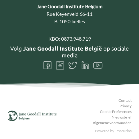
Contact:
Jane Goodall Institute Belgium
Adres:
Rue Keyenveld 66-11
B-1050 Ixelles
KBO:
0873.948.719
Volg
Jane Goodall Institute België
op sociale
media
Volg
Volg
Volg
Volg
Volg
ons
ons
ons
ons
ons
Facebook
Instagram
Twitter
LinkedIn
Youtube
Contact
Privacy
Cookie Preferences
Nieuwsbrief
Algemene voorwaarden
Powered by
Procurios