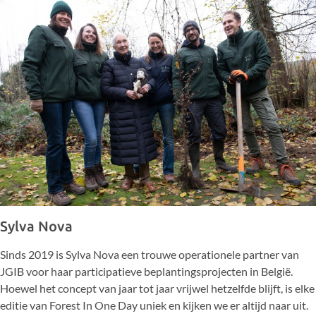
Sylva Nova
Sinds 2019 is Sylva Nova een trouwe operationele partner van
JGIB voor haar participatieve beplantingsprojecten in België.
Hoewel het concept van jaar tot jaar vrijwel hetzelfde blijft, is elke
editie van Forest In One Day uniek en kijken we er altijd naar uit.