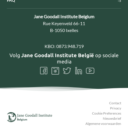
FAQ
Contact:
Jane Goodall Institute Belgium
Adres:
Rue Keyenveld 66-11
B-1050 Ixelles
KBO:
0873.948.719
Volg
Jane Goodall Institute België
op sociale
media
Volg
Volg
Volg
Volg
Volg
ons
ons
ons
ons
ons
Facebook
Instagram
Twitter
LinkedIn
Youtube
Contact
Privacy
Cookie Preferences
Nieuwsbrief
Algemene voorwaarden