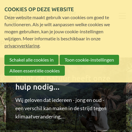
COOKIES OP DEZE WEBSITE
Deze website maakt gebruik van cookies om goed te
functioneren. Als je wilt aanpassen welke cookies we
mogen gebruiken, kan je jouw cookie-instellingen
wijzigen. Meer informatie is beschikbaar in onze
Press room
privacyverklaring
.
Schakel alle cookies in
Toon cookie-instellingen
Alleen essentiële cookies
Want de natuur heeft onze
hulp nodig...
Wij geloven dat iedereen - jong en oud -
een verschil kan maken in de strijd tegen
klimaatverandering,
en kan bijdragen aan het herstel van de