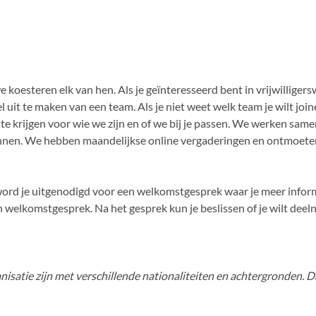
we koesteren elk van hen. Als je geïnteresseerd bent in vrijwilligers
uit te maken van een team. Als je niet weet welk team je wilt joi
te krijgen voor wie we zijn en of we bij je passen. We werken sam
ennen. We hebben maandelijkse online vergaderingen en ontmoeten
r, word je uitgenodigd voor een welkomstgesprek waar je meer infor
welkomstgesprek. Na het gesprek kun je beslissen of je wilt dee
nisatie zijn met verschillende nationaliteiten en achtergronden.