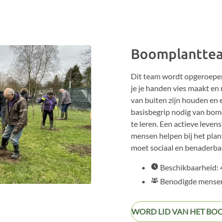
Boomplantte
Dit team wordt opgeroepe
je je handen vies maakt en
van buiten zijn houden en
basisbegrip nodig van bome
te leren. Een actieve levenss
mensen helpen bij het pla
moet sociaal en benaderbaa
Beschikbaarheid: 4
Benodigde mensen
WORD LID VAN HET B