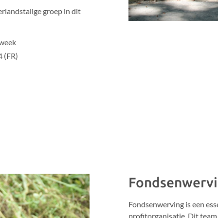
landstalige groep in dit
/week
4 (FR)
Fondsenwerv
Fondsenwerving is een ess
profitorganisatie. Dit team