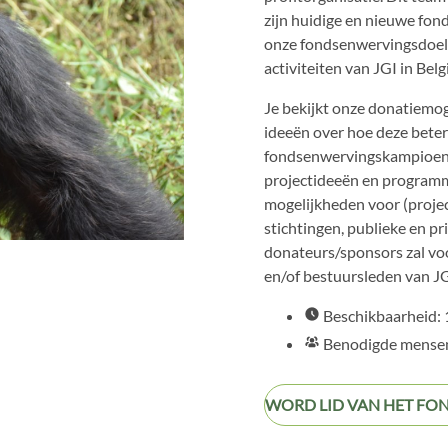
zijn huidige en nieuwe fon
onze fondsenwervingsdoele
activiteiten van JGI in Belgi
Je bekijkt onze donatiemo
ideeën over hoe deze beter
fondsenwervingskampioen k
projectideeën en programm
mogelijkheden voor (projec
stichtingen, publieke en pr
donateurs/sponsors zal vo
en/of bestuursleden van JG
Beschikbaarheid: 
Benodigde mensen
WORD LID VAN HET F