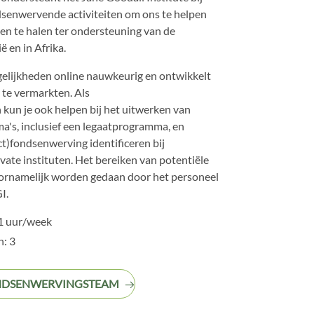
dsenwervende activiteiten om ons te helpen
n te halen ter ondersteuning van de
ë en in Afrika.
gelijkheden online nauwkeurig en ontwikkelt
 te vermarkten. Als
un je ook helpen bij het uitwerken van
a's, inclusief een legaatprogramma, en
t)fondsenwerving identificeren bij
ivate instituten. Het bereiken van potentiële
ornamelijk worden gedaan door het personeel
I.
1 uur/week
: 3
ONDSENWERVINGSTEAM