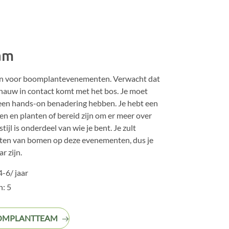
am
n voor boomplantevenementen. Verwacht dat
 nauw in contact komt met het bos. Je moet
 een hands-on benadering hebben. Je hebt een
n en planten of bereid zijn om er meer over
tijl is onderdeel van wie je bent. Je zult
nten van bomen op deze evenementen, dus je
r zijn.
-6/ jaar
: 5
OOMPLANTTEAM