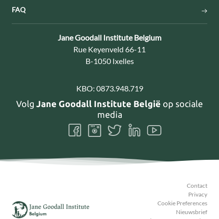
FAQ
Contact:
Jane Goodall Institute Belgium
Adres:
Rue Keyenveld 66-11
B-1050 Ixelles
KBO:
0873.948.719
Volg
Jane Goodall Institute België
op sociale
media
Volg
Volg
Volg
Volg
Volg
ons
ons
ons
ons
ons
Facebook
Instagram
Twitter
LinkedIn
Youtube
Contact
Privacy
Cookie Preferences
Nieuwsbrief