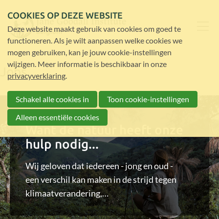
COOKIES OP DEZE WEBSITE
Deze website maakt gebruik van cookies om goed te
functioneren. Als je wilt aanpassen welke cookies we
mogen gebruiken, kan je jouw cookie-instellingen
wijzigen. Meer informatie is beschikbaar in onze
Jobs
privacyverklaring
.
Schakel alle cookies in
Toon cookie-instellingen
Alleen essentiële cookies
Want de natuur heeft onze
hulp nodig...
Wij geloven dat iedereen - jong en oud -
een verschil kan maken in de strijd tegen
klimaatverandering,
en kan bijdragen aan het herstel van de