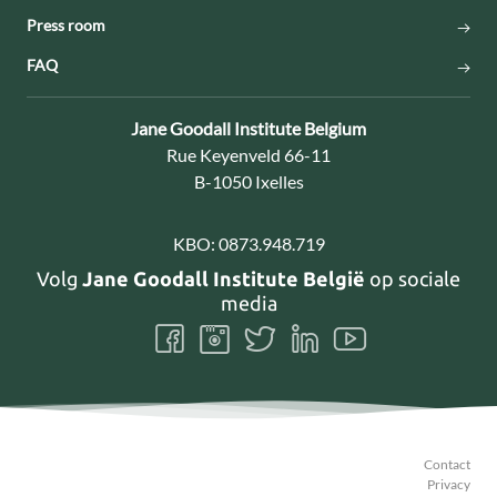
Press room
FAQ
Contact:
Jane Goodall Institute Belgium
Adres:
Rue Keyenveld 66-11
B-1050 Ixelles
KBO:
0873.948.719
Volg
Jane Goodall Institute België
op sociale
media
Volg
Volg
Volg
Volg
Volg
ons
ons
ons
ons
ons
Facebook
Instagram
Twitter
LinkedIn
Youtube
Contact
Privacy