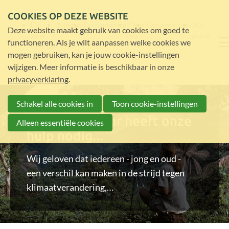
COOKIES OP DEZE WEBSITE
Dr.
Nieuws
Evenementen
Over
Getuigenissen
JGI
Deze website maakt gebruik van cookies om goed te
Jane
ons
global
functioneren. Als je wilt aanpassen welke cookies we
Goodall
mogen gebruiken, kan je jouw cookie-instellingen
wijzigen. Meer informatie is beschikbaar in onze
privacyverklaring
.
Schakel alle cookies in
Toon cookie-instellingen
Want de natuur heeft onze
Alleen essentiële cookies
hulp nodig...
Wij geloven dat iedereen - jong en oud -
een verschil kan maken in de strijd tegen
klimaatverandering,
en kan bijdragen aan het herstel van de
biodiversteit en