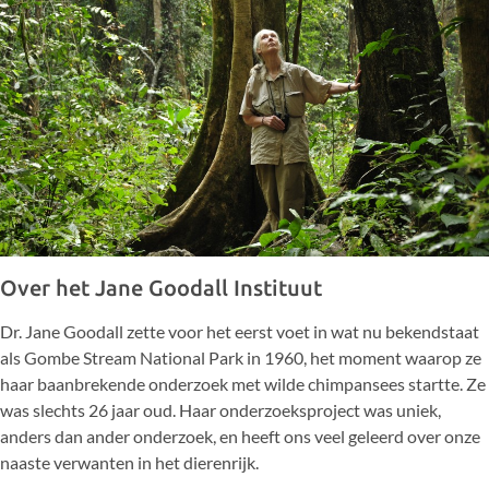
Over het Jane Goodall Instituut
Dr. Jane Goodall zette voor het eerst voet in wat nu bekendstaat
als Gombe Stream National Park in 1960, het moment waarop ze
haar baanbrekende onderzoek met wilde chimpansees startte. Ze
was slechts 26 jaar oud. Haar onderzoeksproject was uniek,
anders dan ander onderzoek, en heeft ons veel geleerd over onze
naaste verwanten in het dierenrijk.