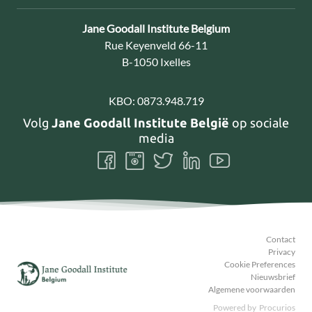
Contact:
Jane Goodall Institute Belgium
Adres:
Rue Keyenveld 66-11
B-1050 Ixelles
KBO:
0873.948.719
Volg
Jane Goodall Institute België
op sociale
media
Volg
Volg
Volg
Volg
Volg
ons
ons
ons
ons
ons
Facebook
Instagram
Twitter
LinkedIn
Youtube
Contact
Privacy
Cookie Preferences
Nieuwsbrief
Algemene voorwaarden
Powered by
Procurios