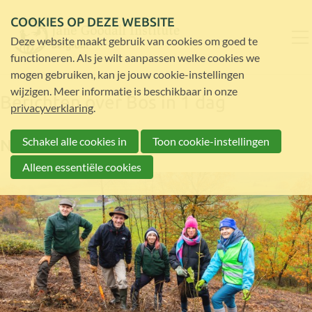
COOKIES OP DEZE WEBSITE
Deze website maakt gebruik van cookies om goed te
functioneren. Als je wilt aanpassen welke cookies we
mogen gebruiken, kan je jouw cookie-instellingen
wijzigen. Meer informatie is beschikbaar in onze
Berichten over Bos in 1 dag
privacyverklaring
.
Schakel alle cookies in
Toon cookie-instellingen
Nieuws
Alleen essentiële cookies