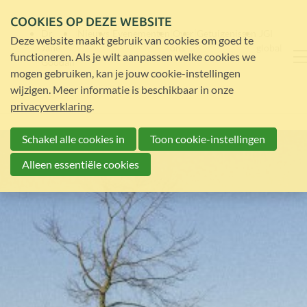
COOKIES OP DEZE WEBSITE
Dr.
Nieuws
Evenementen
Over
Getuigenissen
JGI
Deze website maakt gebruik van cookies om goed te
Jane
ons
global
functioneren. Als je wilt aanpassen welke cookies we
Goodall
mogen gebruiken, kan je jouw cookie-instellingen
wijzigen. Meer informatie is beschikbaar in onze
privacyverklaring
.
Schakel alle cookies in
Toon cookie-instellingen
Alleen essentiële cookies