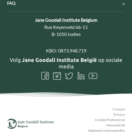
FAQ
Contact:
Jane Goodall Institute Belgium
Adres:
Rue Keyenveld 66-11
B-1050 Ixelles
KBO:
0873.948.719
Volg
Jane Goodall Institute België
op sociale
media
Volg
Volg
Volg
Volg
Volg
ons
ons
ons
ons
ons
Facebook
Instagram
Twitter
LinkedIn
Youtube
Contact
Privacy
Cookie Preferences
Nieuwsbrief
Algemene voorwaarden