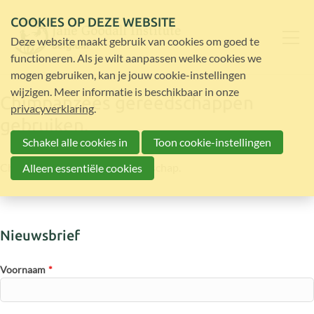
COOKIES OP DEZE WEBSITE
Deze website maakt gebruik van cookies om goed te
functioneren. Als je wilt aanpassen welke cookies we
mogen gebruiken, kan je jouw cookie-instellingen
wijzigen. Meer informatie is beschikbaar in onze
Chimpanzees gereedschappen
privacyverklaring
.
gebruiken.
Schakel alle cookies in
Toon cookie-instellingen
Chimpanzees gebruiken gereedschap.
Alleen essentiële cookies
Nieuwsbrief
Voornaam
*