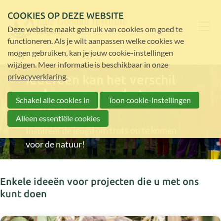
COOKIES OP DEZE WEBSITE
Deze website maakt gebruik van cookies om goed te
functioneren. Als je wilt aanpassen welke cookies we
mogen gebruiken, kan je jouw cookie-instellingen
wijzigen. Meer informatie is beschikbaar in onze
privacyverklaring
.
Iedereen kan het verschil
maken voor een betere
Schakel alle cookies in
Toon cookie-instellingen
wereld
Alleen essentiële cookies
Inspireer de jeugd om trots op te komen
voor de natuur!
Enkele ideeën voor projecten die u met ons
kunt doen