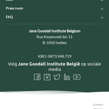
Press room
FAQ
Contact:
Jane Goodall Institute Belgium
Adres:
Rue Keyenveld 66-11
B-1050 Ixelles
KBO:
0873.948.719
Volg
Jane Goodall Institute België
op sociale
media
Volg
Volg
Volg
Volg
Volg
ons
ons
ons
ons
ons
Facebook
Instagram
Twitter
LinkedIn
Youtube
Contact
Privacy