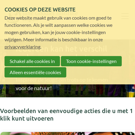
COOKIES OP DEZE WEBSITE
Deze website maakt gebruik van cookies om goed te
functioneren. Als je wilt aanpassen welke cookies we
mogen gebruiken, kan je jouw cookie-instellingen
wijzigen. Meer informatie is beschikbaar in onze
privacyverklaring
.
Iedereen kan het verschil
maken voor een betere
Schakel alle cookies in
Toon cookie-instellingen
wereld
Alleen essentiële cookies
Inspireer de jeugd om trots op te komen
voor de natuur!
Voorbeelden van eenvoudige acties die u met 1
klik kunt uitvoeren