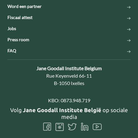
Word een partner
Fiscaal attest
Jobs
Press room
FAQ
Contact:
Jane Goodall Institute Belgium
Adres:
Rue Keyenveld 66-11
B-1050 Ixelles
KBO:
0873.948.719
Volg
Jane Goodall Institute België
op sociale
media
Volg
Volg
Volg
Volg
Volg
ons
ons
ons
ons
ons