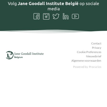
Volg
Jane Goodall Institute België
op sociale
media
Volg
Volg
Volg
Volg
Volg
ons
ons
ons
ons
ons
Facebook
Instagram
Twitter
LinkedIn
Youtube
Contact
Privacy
Cookie Preferences
Nieuwsbrief
Algemene voorwaarden
Powered by
Procurios