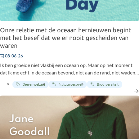
Onze relatie met de oceaan hernieuwen begint
met het besef dat we er nooit gescheiden van
waren
08-06-26
Ik ben groeide niet vlakbij een oceaan op. Maar op het moment
dat ik me echt in de oceaan bevond, niet aan de rand, niet wadend,
maar er daadwerkelijk in, veranderde er iets. Niets dramatisch.
Dierenwelzijn
Natuurgesprek
Biodiversiteit
Het was eerder een soort herkenning. Alsof ik me iets herinnerde
waarvan ik niet wist dat ik het vergeten was. Dat is het bijzondere
aan de oceaan. Het voelt niet als een kennismaking. Het voelt als
een hereniging. En sindsdien probeer ik te begrijpen waarom.