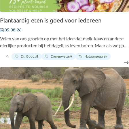
Plantaardig eten is goed voor iedereen
05-08-26
Velen van ons groeien op met het idee dat melk, kaas en andere
dierlijke producten bij het dagelijks leven horen. Maar als we goed
kijken naar hoe dit voedsel op ons bord belandt, ontdekken we
Dr. Goodall
Dierenwelzijn
Natuurgesprek
een werkelijkheid die heel anders is dan de vrolijke beelden in
reclames. Achter de schermen gaat dit gepaard met een proces
dat voor dieren pijn en lijden betekent, en dat onnatuurlijk en
inhumaan is.