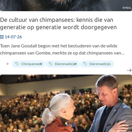
De cultuur van chimpansees: kennis die van
generatie op generatie wordt doorgegeven
14-07-26
Toen Jane Goodall begon met het bestuderen van de wilde
chimpansees van Gombe, merkte ze op dat chimpansees van
elkaar leren. Terugkijkend op haar observaties van het vissen naar
Chimpansees
Dierenwelzijn
Dierenwelzijn
termieten, waarbij de chimpansees grassprieten of twijgen als
gereedschap gebruiken, schreef ze: „Het is een sociale traditie die
het ontstaan vertonen van een primitieve cultuur – als we cultuur
verstaan als gedragspatronen die worden overgedragen door
imitatie of aanleren.”