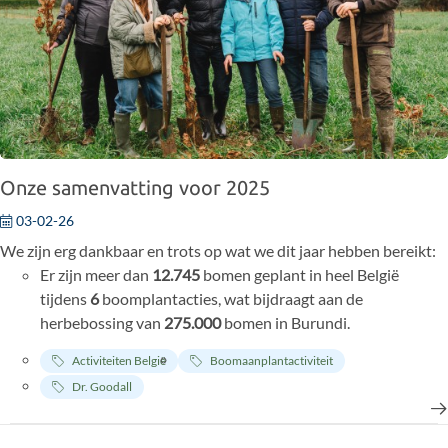
Onze samenvatting voor 2025
03-02-26
We zijn erg dankbaar en trots op wat we dit jaar hebben bereikt:
Er zijn meer dan
12.745
bomen geplant in heel België
tijdens
6
boomplantacties, wat bijdraagt aan de
herbebossing van
275.000
bomen in Burundi.
Onze inzet voor onderwijs en empowerment van jongeren
Activiteiten België
Boomaanplantactiviteit
heeft geleid tot
333
workshops met
6.923
kinderen in heel
Dr. Goodall
België, bijna een verdubbeling ten opzichte van vorig jaar!
We hebben meer dan
2000
euro aan donaties ontvangen
voor het helpen van de chimpansees en het ondersteunen