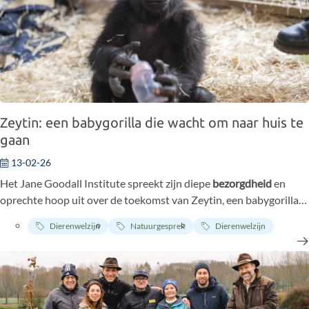
Zeytin: een babygorilla die wacht om naar huis te
gaan
13-02-26
Het Jane Goodall Institute spreekt zijn diepe
bezorgdheid
en
oprechte hoop uit over de toekomst van Zeytin, een babygorilla
die momenteel in een Turkse dierentuin wordt vastgehouden
Dierenwelzijn
Natuurgesprek
Dierenwelzijn
nadat hij uit een illegale handel is gered.