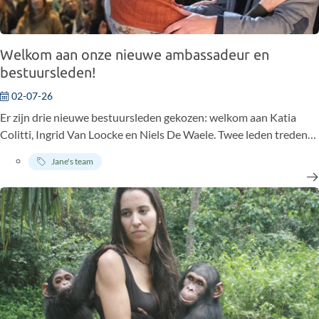
Welkom aan onze nieuwe ambassadeur en
bestuursleden!
02-07-26
Er zijn drie nieuwe bestuursleden gekozen: welkom aan Katia
Colitti, Ingrid Van Loocke en Niels De Waele. Twee leden treden
af: Juno Hautekiet en Paul Maassen. Wat onze ambassadeurs
Jane's team
betreft: Ignace Schops neemt de plaats in van Charline Van Snick.