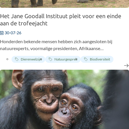
Het Jane Goodall Instituut pleit voor een einde
aan de trofeejacht
30-07-26
Honderden bekende mensen hebben zich aangesloten bij
natuurexperts, voormalige presidenten, Afrikaanse
gemeenschapsleiders, religieuze leiders en leiders van inheemse
Dierenwelzijn
Natuurgesprek
Biodiversiteit
volkeren om de VN aan te manen een einde te maken aan de
trofeejacht – de ‘sport’ die jaarlijks tienduizenden bedreigde
dieren het leven kost. Onze oprichtster, dr. Jane Goodall, speelde
een centrale rol in deze campagne.