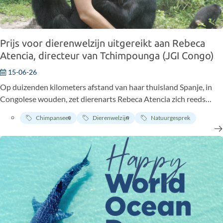
Prijs voor dierenwelzijn uitgereikt aan Rebeca
Atencia, directeur van Tchimpounga (JGI Congo)
15-06-26
Op duizenden kilometers afstand van haar thuisland Spanje, in
Congolese wouden, zet dierenarts Rebeca Atencia zich reeds
meer dan twintig jaar in voor de bescherming van chimpansees en
Chimpansees
Dierenwelzijn
Natuurgesprek
hun leefomgeving. Haar veldwerk werd op maandag 15 juni in
Madrid beloond tijdens de vijfde jaarlijkse prijsuitreiking van
Animal’s Health.