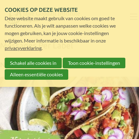
COOKIES OP DEZE WEBSITE
Deze website maakt gebruik van cookies om goed te
functioneren. Als je wilt aanpassen welke cookies we
mogen gebruiken, kan je jouw cookie-instellingen
wijzigen. Meer informatie is beschikbaar in onze
Messages Per Label
privacyverklaring
.
Schakel alle cookies in
Toon cookie-instellingen
Nieuws
Alleen essentiële cookies