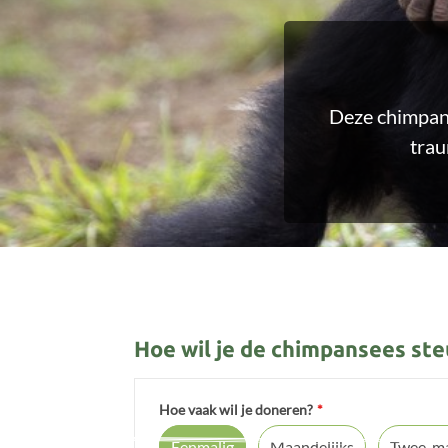
Deze chimpan
trau
Hoe wil je de chimpansees st
Hoe vaak wil je doneren?
*
Eenmalig
Maandelijks
Twee-ma