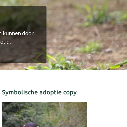
n kunnen door
woud.
Symbolische adoptie copy