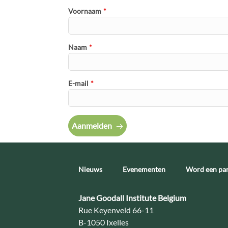
Voornaam
*
Naam
*
E-mail
*
Aanmelden
Nieuws
Evenementen
Word een par
Contact:
Jane Goodall Institute Belgium
Adres:
Rue Keyenveld 66-11
B-1050 Ixelles