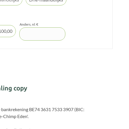
Anders, nl: €
100,00
ling copy
ze bankrekening BE74 3631 7533 3907 (BIC:
-Chimp Eden'.