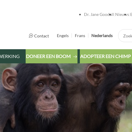
Dr. Jane Goodall
Nieuws
Zoek:
Engels
Frans
Nederlands
Contact
WERKING
DONEER EEN BOOM
ADOPTEER EEN CHIMP