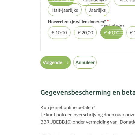
Half-jaarlijks
Jaarlijks
Hoeveel zou je willen doneren?
*
Meest gekozen
€ 10,00
€ 20,00
€ 40,00
€ 
Volgende
Annuleer
Gegevensbescherming en beta
Kun je niet online betalen?
Je kunt ook een overschrijving doen naar on
BBRUBEBB10) onder vermelding van 'Donatie