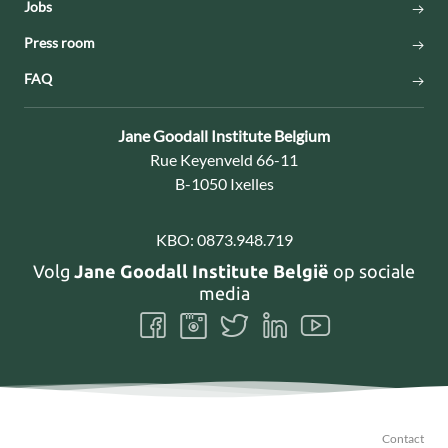
Jobs
Press room
FAQ
Contact:
Jane Goodall Institute Belgium
Adres:
Rue Keyenveld 66-11
B-1050 Ixelles
KBO:
0873.948.719
Volg
Jane Goodall Institute België
op sociale
media
Volg
Volg
Volg
Volg
Volg
ons
ons
ons
ons
ons
Facebook
Instagram
Twitter
LinkedIn
Youtube
Contact