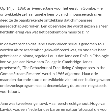
Op 14 juli 1960 arriveerde Jane voor het eerst in Gombe. Hier
ontwikkelde ze haar unieke begrip van chimpanseegedrag en
deed ze de baanbrekende ontdekking dat chimpansees
gereedschap gebruiken. Een observatie die wordt gezien als "een
herdefiniëring van wat het betekent om mens te zijn".
In de wetenschap dat Jane's werk alleen serieus genomen zou
worden als ze academisch gekwalificeerd was, en ondanks haar
gebrek aan diploma, regelde Louis dat Jane een PhD in Ethologie
kon volgen aan Newnham College in Cambridge. Janes
proefschrift, "The Behaviour of Free-living Chimpanzees in the
Gombe Stream Reserve", werd in 1965 afgerond. Haar drie
maanden durende studie ontwikkelde zich tot een buitengewoon
onderzoeksprogramma dat decennialang duurde en nog steeds
voortduurt.
Jane was twee keer gehuwd. Haar eerste echtgenoot, Hugo van
Lawick, was een Nederlandse baron en natuurfotograaf die voor