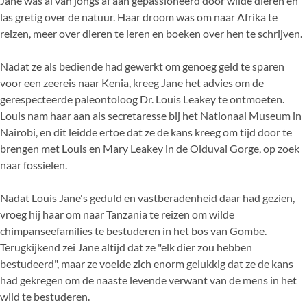
Jane was al van jongs af aan gepassioneerd door wilde dieren en
las gretig over de natuur. Haar droom was om naar Afrika te
reizen, meer over dieren te leren en boeken over hen te schrijven.
Nadat ze als bediende had gewerkt om genoeg geld te sparen
voor een zeereis naar Kenia, kreeg Jane het advies om de
gerespecteerde paleontoloog Dr. Louis Leakey te ontmoeten.
Louis nam haar aan als secretaresse bij het Nationaal Museum in
Nairobi, en dit leidde ertoe dat ze de kans kreeg om tijd door te
brengen met Louis en Mary Leakey in de Olduvai Gorge, op zoek
naar fossielen.
Nadat Louis Jane's geduld en vastberadenheid daar had gezien,
vroeg hij haar om naar Tanzania te reizen om wilde
chimpanseefamilies te bestuderen in het bos van Gombe.
Terugkijkend zei Jane altijd dat ze "elk dier zou hebben
bestudeerd", maar ze voelde zich enorm gelukkig dat ze de kans
had gekregen om de naaste levende verwant van de mens in het
wild te bestuderen.