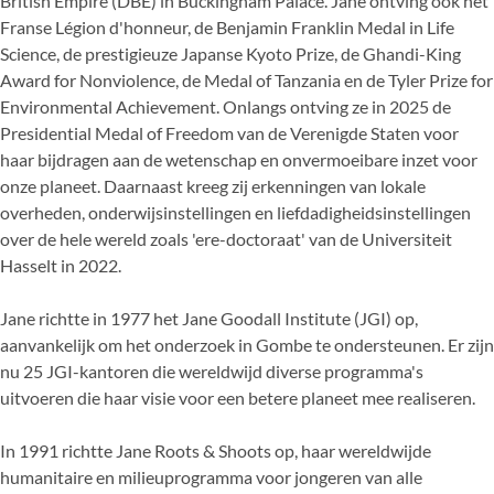
British Empire (DBE) in Buckingham Palace. Jane ontving ook het
Franse Légion d'honneur, de Benjamin Franklin Medal in Life
Science, de prestigieuze Japanse Kyoto Prize, de Ghandi-King
Award for Nonviolence, de Medal of Tanzania en de Tyler Prize for
Environmental Achievement. Onlangs ontving ze in 2025 de
Presidential Medal of Freedom van de Verenigde Staten voor
haar bijdragen aan de wetenschap en onvermoeibare inzet voor
onze planeet. Daarnaast kreeg zij erkenningen van lokale
overheden, onderwijsinstellingen en liefdadigheidsinstellingen
over de hele wereld zoals 'ere-doctoraat' van de Universiteit
Hasselt in 2022.
Jane richtte in 1977 het Jane Goodall Institute (JGI) op,
aanvankelijk om het onderzoek in Gombe te ondersteunen. Er zijn
nu 25 JGI-kantoren die wereldwijd diverse programma's
uitvoeren die haar visie voor een betere planeet mee realiseren.
In 1991 richtte Jane Roots & Shoots op, haar wereldwijde
humanitaire en milieuprogramma voor jongeren van alle