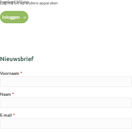
Ingelogd blijven
Log mij uit op andere apparaten
Inloggen
Nieuwsbrief
Voornaam
*
Naam
*
E-mail
*