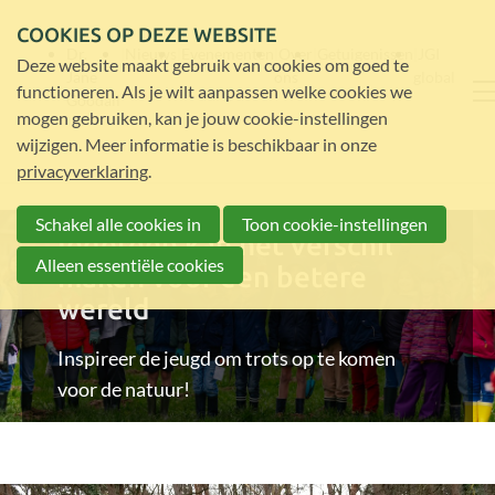
COOKIES OP DEZE WEBSITE
Dr.
Nieuws
Evenementen
Over
Getuigenissen
JGI
Deze website maakt gebruik van cookies om goed te
Jane
ons
global
functioneren. Als je wilt aanpassen welke cookies we
Goodall
mogen gebruiken, kan je jouw cookie-instellingen
wijzigen. Meer informatie is beschikbaar in onze
privacyverklaring
.
Schakel alle cookies in
Toon cookie-instellingen
Iedereen kan het verschil
Alleen essentiële cookies
maken voor een betere
wereld
Inspireer de jeugd om trots op te komen
voor de natuur!