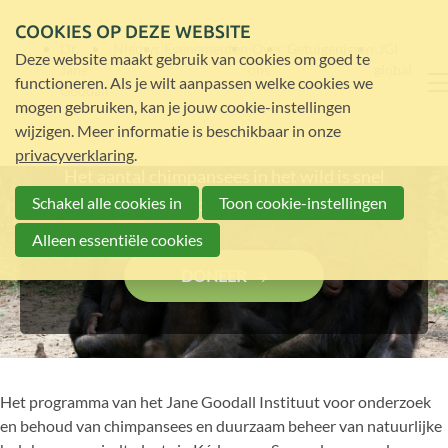
COOKIES OP DEZE WEBSITE
Dr.
Nieuws
Evenementen
Over
Getuigenissen
JGI
Deze website maakt gebruik van cookies om goed te
Jane
ons
global
functioneren. Als je wilt aanpassen welke cookies we
Goodall
Bescherm wilde
mogen gebruiken, kan je jouw cookie-instellingen
chimpansees
wijzigen. Meer informatie is beschikbaar in onze
privacyverklaring
.
Het aantal chimpansees in het wild is snel
aan het dalen. Help ons hen te beschermen.
Schakel alle cookies in
Toon cookie-instellingen
Alleen essentiële cookies
DONEER
Het programma van het Jane Goodall Instituut voor onderzoek
en behoud van chimpansees en duurzaam beheer van natuurlijke