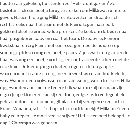
hadden aangekeken, fluisterden ze: ‘Heb je dat gezien?’ Ze
besloten zich een beetje terug te trekken om
Hiila
wat ruimte te
geven. Na een tijdje ging
Hiila
rechtop zitten en draaide zich
rechtstreeks naar het team, met de kleine tegen haar buik
geklemd alsof ze ermee wilde pronken. Ze keek om de beurt naar
haar pasgeboren baby en naar het team. De baby leek enorm
kwetsbaar en erg klein, met een roze, gerimpelde huid, en op
sommige plekken nog een beetje paars. Zijn zwarte en glanzende
haar was nog een beetje vochtig, en contrasteerde scherp met de
roze huid. De kleine jongen had zijn ogen dicht en gaapte,
waardoor het team zich nog meer bewust werd van hoe klein hij
was. Wandou, een volwassen man van weinig woorden, keek
Hiila
opgewonden aan, met de tedere blik waarmee hij ook naar zijn
eigen jonge kinderen kan kijken. Toen, enigszins in verlegenheid
gebracht door het moment, glimlachte hij verlegen en zei in het
Frans: ‘Amanda, schrijf dit op in het notitieboekje!
Hiila
heeft een
baby gekregen! Je moet veel schrijven! Het is een heel belangrijke
dag!”
Cheempo
was geboren.