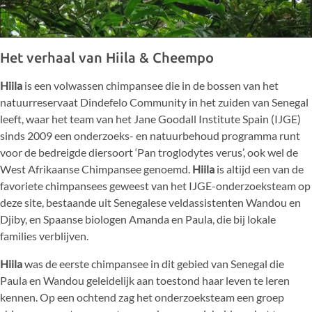
Het verhaal van Hiila & Cheempo
Hiila
is een volwassen chimpansee die in de bossen van het
natuurreservaat Dindefelo Community in het zuiden van Senegal
leeft, waar het team van het Jane Goodall Institute Spain (IJGE)
sinds 2009 een onderzoeks- en natuurbehoud programma runt
voor de bedreigde diersoort ‘Pan troglodytes verus’, ook wel de
West Afrikaanse Chimpansee genoemd.
Hiila
is altijd een van de
favoriete chimpansees geweest van het IJGE-onderzoeksteam op
deze site, bestaande uit Senegalese veldassistenten Wandou en
Djiby, en Spaanse biologen Amanda en Paula, die bij lokale
families verblijven.
Hiila
was de eerste chimpansee in dit gebied van Senegal die
Paula en Wandou geleidelijk aan toestond haar leven te leren
kennen. Op een ochtend zag het onderzoeksteam een groep