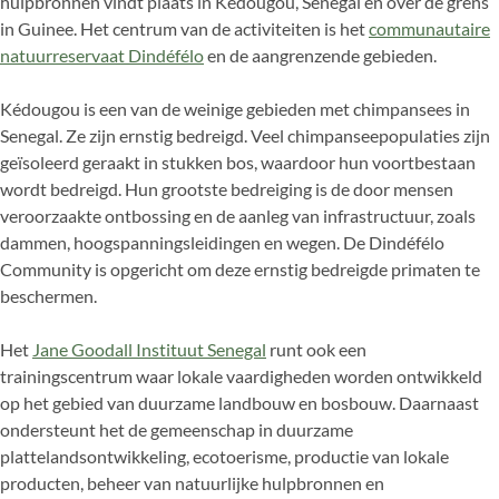
hulpbronnen vindt plaats in Kédougou, Senegal en over de grens
in Guinee. Het centrum van de activiteiten is het
communautaire
natuurreservaat Dindéfélo
en de aangrenzende gebieden.
Kédougou is een van de weinige gebieden met chimpansees in
Senegal. Ze zijn ernstig bedreigd. Veel chimpanseepopulaties zijn
geïsoleerd geraakt in stukken bos, waardoor hun voortbestaan
wordt bedreigd. Hun grootste bedreiging is de door mensen
veroorzaakte ontbossing en de aanleg van infrastructuur, zoals
dammen, hoogspanningsleidingen en wegen. De Dindéfélo
Community is opgericht om deze ernstig bedreigde primaten te
beschermen.
Het
Jane Goodall Instituut Senegal
runt ook een
trainingscentrum waar lokale vaardigheden worden ontwikkeld
op het gebied van duurzame landbouw en bosbouw. Daarnaast
ondersteunt het de gemeenschap in duurzame
plattelandsontwikkeling, ecotoerisme, productie van lokale
producten, beheer van natuurlijke hulpbronnen en