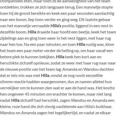
chimpansees eten, maar toen ze de aanwezigheid van het team
ontdekten, trokken ze zich langzaam terug. Een mannetje stopte
toen hij de grond bereikte en keek een paar seconden aandachtig
naar een boom, liep toen verder en ging weg. Dit laatste gebaar
van het mannetje verraadde
Hiila’s
positie, liggend in een nest in
dezelfde boom.
Hiila
draaide haar hoofd een beetje, keek het team
zijdelings aan en ging toen weer in het nest liggen, met haar rug
naar hen toe. Na een paar minuten, en toen
Hilla
rustig was, klom
het team een paar meter verder de helling op, om haar vanaf een
betere plek te kunnen bekijken.
Hiila
keek hen kort aan en
herschikte zichzelf opnieuw, zodat ze weer met haar rug naar naar
de nieuwe positie van het team lag. Amanda en Wandou dachten
dat er iets mis was met
Hiila
, omdat ze nog nooit eenzelfde
slimme reactie hadden waargenomen, dus ze namen allebei hun
verrekijker om te kunnen zien wat er aan de hand was. Het kostte
hen ongeveer 45 minuten om erachter te komen, maar niet lang
nadat
Hiila
zichzelf had herschikt, zagen Wandou en Amanda een
kleine, roze hand die zich stevig vastklemde aan Hiila’s buikhaar.
Wandou en Amanda zagen het tegelijkertijd, en nadat ze elkaar