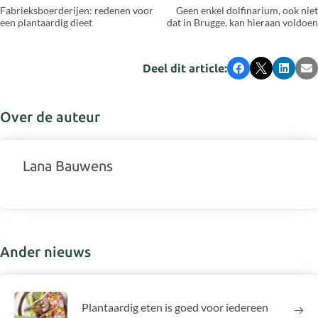
Fabrieksboerderijen: redenen voor
Geen enkel dolfinarium, ook niet
een plantaardig dieet
dat in Brugge, kan hieraan voldoen
Deel dit article:
Facebook
X
LinkedI
E-
Over de auteur
Lana Bauwens
Ander nieuws
Plantaardig eten is goed voor iedereen