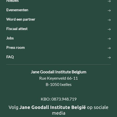
Nieuws
Evenementen
Word een partner
Fiscaal attest
Jobs
Press room
FAQ
Contact:
Jane Goodall Institute Belgium
Adres:
Rue Keyenveld 66-11
B-1050 Ixelles
KBO:
0873.948.719
Volg
Jane Goodall Institute België
op sociale
media