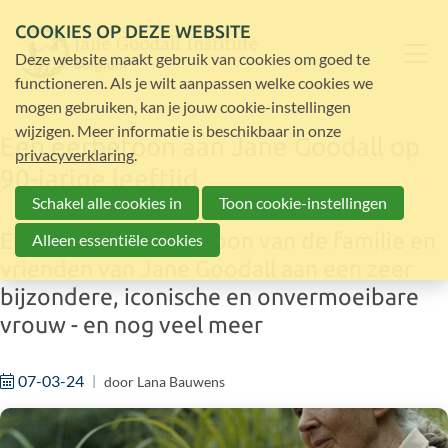
COOKIES OP DEZE WEBSITE
Deze website maakt gebruik van cookies om goed te
functioneren. Als je wilt aanpassen welke cookies we
mogen gebruiken, kan je jouw cookie-instellingen
wijzigen. Meer informatie is beschikbaar in onze
Een eerbetoon aan Jane Goodall op
privacyverklaring
.
90-jarige leeftijd
Schakel alle cookies in
Toon cookie-instellingen
Een liefdevol eerbetoon van de familie en
Alleen essentiële cookies
vrienden van Jane Goodall aan een zeer
bijzondere, iconische en onvermoeibare
vrouw - en nog veel meer
07-03-24
door
Lana Bauwens