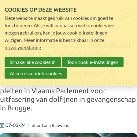
COOKIES OP DEZE WEBSITE
Deze website maakt gebruik van cookies om goed te
functioneren. Als je wilt aanpassen welke cookies we
mogen gebruiken, kan je jouw cookie-instellingen
wijzigen. Meer informatie is beschikbaar in onze
Geen enkel dolfinarium, ook niet dat
privacyverklaring
.
in Brugge, kan hieraan voldoen
Schakel alle cookies in
Toon cookie-instellingen
Wereldberoemde wetenschapper en
Alleen essentiële cookies
levende legende Dr Jane Goodall en GAIA
pleiten in Vlaams Parlement voor
uitfasering van dolfijnen in gevangenschap
in Brugge.
07-03-24
door
Lana Bauwens