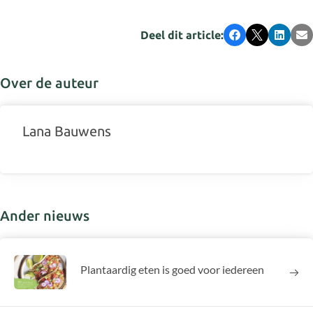
Deel dit article:
Facebook
X
LinkedI
E-
Over de auteur
Lana Bauwens
Ander nieuws
Plantaardig eten is goed voor iedereen