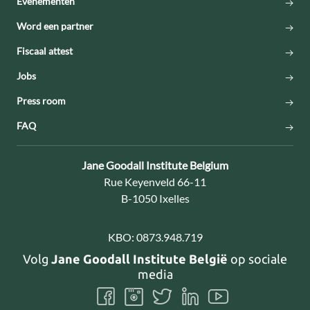
Evenementen
Word een partner
Fiscaal attest
Jobs
Press room
FAQ
Contact:
Jane Goodall Institute Belgium
Adres:
Rue Keyenveld 66-11
B-1050 Ixelles
KBO:
0873.948.719
Volg
Jane Goodall Institute België
op sociale
media
Volg
Volg
Volg
Volg
Volg
ons
ons
ons
ons
ons