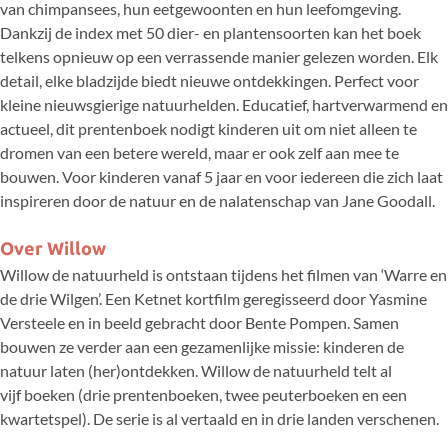
van chimpansees, hun eetgewoonten en hun leefomgeving.
Dankzij de index met 50 dier- en plantensoorten kan het boek
telkens opnieuw op een verrassende manier gelezen worden. Elk
detail, elke bladzijde biedt nieuwe ontdekkingen. Perfect voor
kleine nieuwsgierige natuurhelden. Educatief, hartverwarmend en
actueel, dit prentenboek nodigt kinderen uit om niet alleen te
dromen van een betere wereld, maar er ook zelf aan mee te
bouwen. Voor kinderen vanaf 5 jaar en voor iedereen die zich laat
inspireren door de natuur en de nalatenschap van Jane Goodall.
Over Willow
Willow de natuurheld is ontstaan tijdens het filmen van ‘Warre en
de drie Wilgen’. Een Ketnet kortfilm geregisseerd door Yasmine
Versteele en in beeld gebracht door Bente Pompen. Samen
bouwen ze verder aan een gezamenlijke missie: kinderen de
natuur laten (her)ontdekken. Willow de natuurheld telt al
vijf boeken (drie prentenboeken, twee peuterboeken en een
kwartetspel). De serie is al vertaald en in drie landen verschenen.