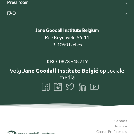
Press room
FAQ
Contact:
Jane Goodall Institute Belgium
Adres:
Rue Keyenveld 66-11
B-1050 Ixelles
KBO:
0873.948.719
Volg
Jane Goodall Institute België
op sociale
media
Volg
Volg
Volg
Volg
Volg
ons
ons
ons
ons
ons
Facebook
Instagram
Twitter
LinkedIn
Youtube
Contact
Privacy
Cookie Preferences