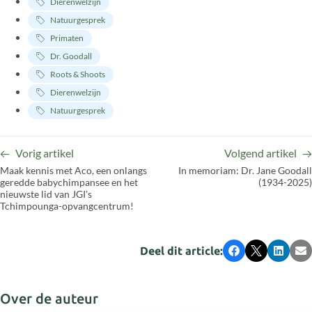
Dierenwelzijn
Natuurgesprek
Primaten
Dr. Goodall
Roots & Shoots
Dierenwelzijn
Natuurgesprek
Vorig artikel
Volgend artikel
Maak kennis met Aco, een onlangs
In memoriam: Dr. Jane Goodall
geredde babychimpansee en het
(1934-2025)
nieuwste lid van JGI's
Tchimpounga-opvangcentrum!
Deel dit article:
Facebook
X
LinkedI
E-
Over de auteur