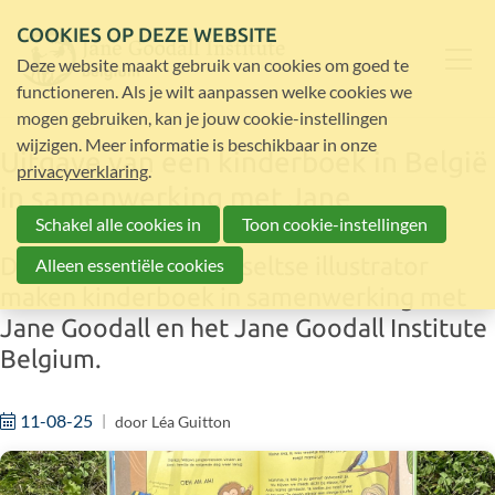
COOKIES OP DEZE WEBSITE
Deze website maakt gebruik van cookies om goed te
functioneren. Als je wilt aanpassen welke cookies we
mogen gebruiken, kan je jouw cookie-instellingen
wijzigen. Meer informatie is beschikbaar in onze
Uitgave van een kinderboek in België
privacyverklaring
.
in samenwerking met Jane
Schakel alle cookies in
Toon cookie-instellingen
Deinse auteur en Hasseltse illustrator
Alleen essentiële cookies
maken kinderboek in samenwerking met
Jane Goodall en het Jane Goodall Institute
Belgium.
11-08-25
door
Léa Guitton