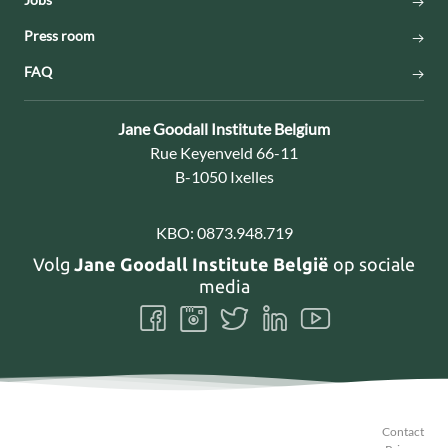
Press room
FAQ
Contact:
Jane Goodall Institute Belgium
Adres:
Rue Keyenveld 66-11
B-1050 Ixelles
KBO:
0873.948.719
Volg
Jane Goodall Institute België
op sociale
media
Volg
Volg
Volg
Volg
Volg
ons
ons
ons
ons
ons
Facebook
Instagram
Twitter
LinkedIn
Youtube
Contact