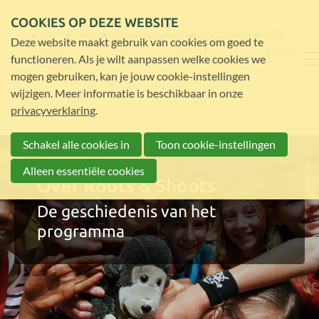
COOKIES OP DEZE WEBSITE
Dr.
Nieuws
Evenementen
Over
Getuigenissen
JGI
Deze website maakt gebruik van cookies om goed te
Jane
ons
global
functioneren. Als je wilt aanpassen welke cookies we
Goodall
mogen gebruiken, kan je jouw cookie-instellingen
wijzigen. Meer informatie is beschikbaar in onze
privacyverklaring
.
Schakel alle cookies in
Toon cookie-instellingen
Alleen essentiële cookies
Over Roots & Shoots
De geschiedenis van het
programma