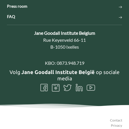
Press room
FAQ
Contact:
Jane Goodall Institute Belgium
Adres:
Rue Keyenveld 66-11
B-1050 Ixelles
KBO:
0873.948.719
Volg
Jane Goodall Institute België
op sociale
media
Volg
Volg
Volg
Volg
Volg
ons
ons
ons
ons
ons
Facebook
Instagram
Twitter
LinkedIn
Youtube
Contact
Privacy