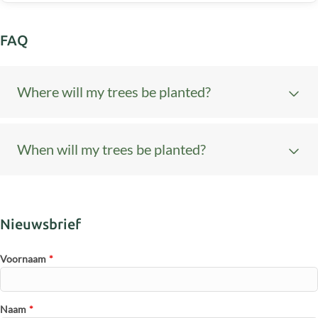
FAQ
Where will my trees be planted?
Laatst gewijzigd op: 13/11/2023
You can find an overview of all previous tree plantings
When will my trees be planted?
here.
Laatst gewijzigd op: 13/11/2023
In Belgium between November and March.
In Africa starting in February.
Nieuwsbrief
Voornaam
*
Naam
*