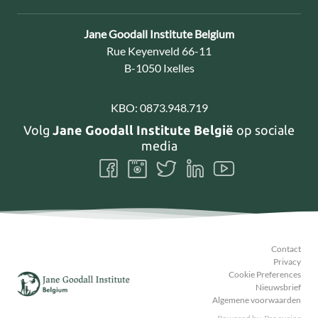
Contact:
Jane Goodall Institute Belgium
Adres:
Rue Keyenveld 66-11
B-1050 Ixelles
KBO:
0873.948.719
Volg
Jane Goodall Institute België
op sociale
media
Volg
Volg
Volg
Volg
Volg
ons
ons
ons
ons
ons
Facebook
Instagram
Twitter
LinkedIn
Youtube
Contact
Privacy
Cookie Preferences
Nieuwsbrief
Algemene voorwaarden