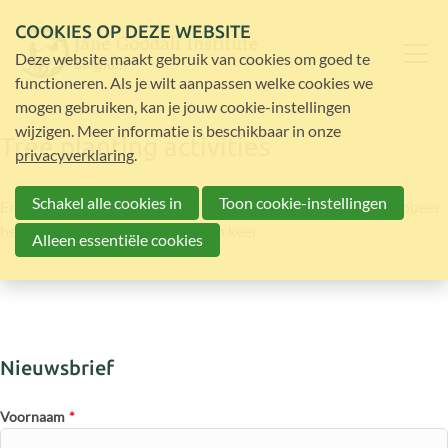
COOKIES OP DEZE WEBSITE
Deze website maakt gebruik van cookies om goed te
functioneren. Als je wilt aanpassen welke cookies we
mogen gebruiken, kan je jouw cookie-instellingen
wijzigen. Meer informatie is beschikbaar in onze
Tree planting activities
privacyverklaring
.
Schakel alle cookies in
Toon cookie-instellingen
Er zijn op dit moment geen bijeenkomsten gepubliceerd. Probeer
het op een later moment nog een keer.
Alleen essentiële cookies
Nieuwsbrief
Voornaam
*