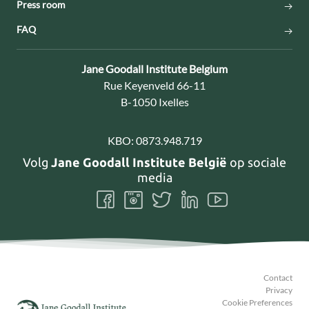
Press room
FAQ
Contact:
Jane Goodall Institute Belgium
Adres:
Rue Keyenveld 66-11
B-1050 Ixelles
KBO:
0873.948.719
Volg
Jane Goodall Institute België
op sociale
media
Volg
Volg
Volg
Volg
Volg
ons
ons
ons
ons
ons
Facebook
Instagram
Twitter
LinkedIn
Youtube
Contact
Privacy
Cookie Preferences