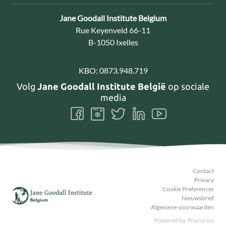
Contact:
Jane Goodall Institute Belgium
Adres:
Rue Keyenveld 66-11
B-1050 Ixelles
KBO:
0873.948.719
Volg
Jane Goodall Institute België
op sociale
media
Volg
Volg
Volg
Volg
Volg
ons
ons
ons
ons
ons
Facebook
Instagram
Twitter
LinkedIn
Youtube
Contact
Privacy
Cookie Preferences
Nieuwsbrief
Algemene voorwaarden
Powered by
Procurios