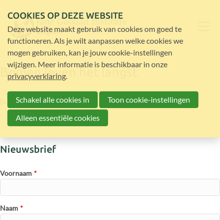
COOKIES OP DEZE WEBSITE
Deze website maakt gebruik van cookies om goed te
functioneren. Als je wilt aanpassen welke cookies we
mogen gebruiken, kan je jouw cookie-instellingen
wijzigen. Meer informatie is beschikbaar in onze
Bomen leven het langst
privacyverklaring
.
Schakel alle cookies in
Toon cookie-instellingen
Bomen zijn de langst levende organismen op onze planeet.
Alleen essentiële cookies
Nieuwsbrief
Voornaam
*
Naam
*