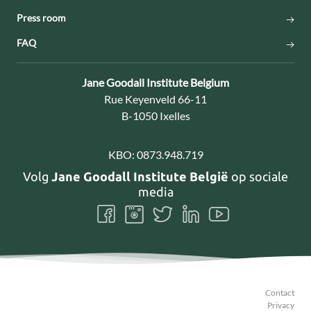
Press room
FAQ
Contact:
Jane Goodall Institute Belgium
Adres:
Rue Keyenveld 66-11
B-1050 Ixelles
KBO:
0873.948.719
Volg
Jane Goodall Institute België
op sociale
media
Volg
Volg
Volg
Volg
Volg
ons
ons
ons
ons
ons
Facebook
Instagram
Twitter
LinkedIn
Youtube
Contact
Privacy