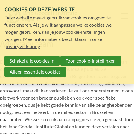
COOKIES OP DEZE WEBSITE
Deze website maakt gebruik van cookies om goed te
functioneren. Als je wilt aanpassen welke cookies we
mogen gebruiken, kan je jouw cookie-instellingen
wijzigen. Meer informatie is beschikbaar in onze
Advocacy team
privacyverklaring
.
Schakel alle cookies in
Toon cookie-instellingen
Dit team helpt ons bij het vertalen van (online) campagnes van
ons wereldwijde netwerk naar ons lokale publiek. Ze
Alleen essentiële cookies
ondersteunen ook ons pleitwerk in België door advies te geven
over onderwerpen zoals biodiversiteit, ontbossing, wildleven,
enzovoort, maar dit kan variëren. Je zult ons ondersteunen in ons
pleitwerk voor een breder publiek en ook voor specifieke
doelgroepen, dus je hebt goede kennis van alle belanghebbenden
nodig, hebt een netwerk in de milieusector in Brussel en
daarbuiten. We werken ook aan campagnes die zijn gemaakt door
het Jane Goodall Institute Global en kunnen deze vertalen naar
een lokaal niveau.