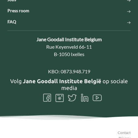
Press room
FAQ
Contact:
Jane Goodall Institute Belgium
Adres:
Rue Keyenveld 66-11
B-1050 Ixelles
KBO:
0873.948.719
Volg
Jane Goodall Institute België
op sociale
media
Volg
Volg
Volg
Volg
Volg
ons
ons
ons
ons
ons
Facebook
Instagram
Twitter
LinkedIn
Youtube
Contact