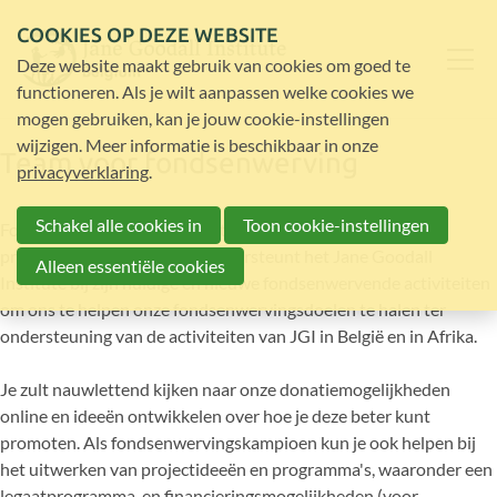
COOKIES OP DEZE WEBSITE
Deze website maakt gebruik van cookies om goed te
functioneren. Als je wilt aanpassen welke cookies we
mogen gebruiken, kan je jouw cookie-instellingen
wijzigen. Meer informatie is beschikbaar in onze
Team voor fondsenwerving
privacyverklaring
.
Schakel alle cookies in
Toon cookie-instellingen
Fondsenwerving is een essentieel onderdeel van een non-
profitorganisatie. Dit team ondersteunt het Jane Goodall
Alleen essentiële cookies
Institute bij zijn huidige en nieuwe fondsenwervende activiteiten
om ons te helpen onze fondsenwervingsdoelen te halen ter
ondersteuning van de activiteiten van JGI in België en in Afrika.
Je zult nauwlettend kijken naar onze donatiemogelijkheden
online en ideeën ontwikkelen over hoe je deze beter kunt
promoten. Als fondsenwervingskampioen kun je ook helpen bij
het uitwerken van projectideeën en programma's, waaronder een
legaatprogramma, en financieringsmogelijkheden (voor